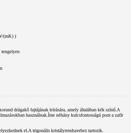
W/(mK) )
 tengelyen
en
 korund drágakő fajtájának leírására, amely általában kék színű.A
alkalmazásokban használnak.Íme néhány kulcsfontosságú pont a zafír
yezkednek el.A trigonális kristályrendszerhez tartozik.