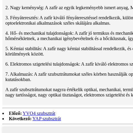
2. Nagy keménység: A zafír az egyik legkeményebb ismert anyag, Mo
3. Fényáteresztés: A zafír kiváló fényáteresztéssel rendelkezik, kül
optoelektronikai alkalmazások széles skálájára alkalmas.
4. Hő- és mechanikai tulajdonságok: A zafír jó termikus és mechanik
hőmérsékletnek, a mechanikai igénybevételnek és a hőciklusnak, íg
5. Kémiai stabilitás: A zafír nagy kémiai stabilitással rendelkezik, é
körülmények között.
6. Elektromos szigetelési tulajdonságok: A zafír kiváló elektromos s
7. Alkalmazás: A zafír szubsztrátumokat széles körben használják o
kutatásokban.
A zafír szubsztrátumokat nagyra értékelik optikai, mechanikai, ter
nagy tartósságot, nagy optikai tisztaságot, elektromos szigetelést és
Előző:
YVO4 szubsztrát
Következő:
YAP szubsztrát