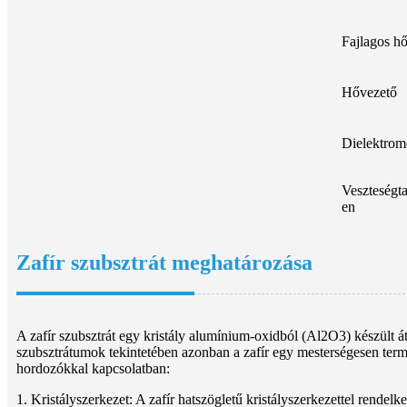
Fajlagos h
Hővezető
Dielektrom
Veszteségt
en
Zafír szubsztrát meghatározása
A zafír szubsztrát egy kristály alumínium-oxidból (Al2O3) készült át
szubsztrátumok tekintetében azonban a zafír egy mesterségesen terme
hordozókkal kapcsolatban:
1. Kristályszerkezet: A zafír hatszögletű kristályszerkezettel rend