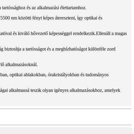
tartóssághoz és az alkalmazási élettartamhoz.
5500 nm közötti fényt képes átereszteni, így optikai és
hatóval és kiváló hővezető képességgel rendelkezik.Ellenáll a magas
.
ág biztosítja a tartósságot és a megbízhatóságot különféle zord
nylő alkalmazásoknál.
kban, optikai ablakokban, órakristályokban és tudományos
nságai alkalmassá teszik olyan igényes alkalmazásokhoz, amelyek