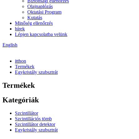
Biztonsági ellenőrzés
Olajnaplózás
Oktatási Program
Kutatás
Minőség ellenőrzés
hírek
Lépjen kapcsolatba velünk
English
itthon
Termékek
Egykristály szubsztrát
Termékek
Kategóriák
Szcintillátor
Szcintillációs tömb
Szcintillátor detektor
Egykristály szubsztrát