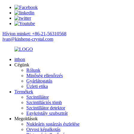
Hívjon minket: +86-21-56310568
ivan@kinheng-crystal.com
itthon
Cégünk
Rólunk
Minőség ellenőrzés
Gyárlátogatás
Üzleti etika
Termékek
Szcintillátor
Szcintillációs tömb
Szcintillátor detektor
Egykristály szubsztrát
Megoldások
Nukleáris sugárzás észlelése
Orvosi képalkotás