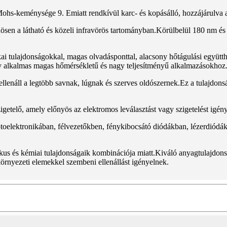
hs-keménysége 9. Emiatt rendkívül karc- és kopásálló, hozzájárulva a 
önösen a látható és közeli infravörös tartományban.Körülbelül 180 nm és 
ai tulajdonságokkal, magas olvadásponttal, alacsony hőtágulási együtt
y alkalmas magas hőmérsékletű és nagy teljesítményű alkalmazásokhoz
s ellenáll a legtöbb savnak, lúgnak és szerves oldószernek.Ez a tulajdons
zigetelő, amely előnyös az elektromos leválasztást vagy szigetelést igé
ptoelektronikában, félvezetőkben, fénykibocsátó diódákban, lézerdiódá
mikus és kémiai tulajdonságaik kombinációja miatt.Kiváló anyagtulajdo
 környezeti elemekkel szembeni ellenállást igényelnek.