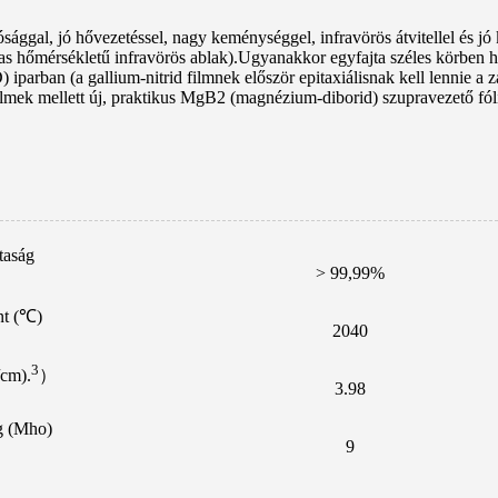
ggal, jó hővezetéssel, nagy keménységgel, infravörös átvitellel és jó k
s hőmérsékletű infravörös ablak).Ugyanakkor egyfajta széles körben h
) iparban (a gallium-nitrid filmnek először epitaxiálisnak kell lennie a 
mek mellett új, praktikus MgB2 (magnézium-diborid) szupravezető fóliák
ztaság
> 99,99%
nt (℃)
2040
3
/cm).
）
3.98
 (Mho)
9