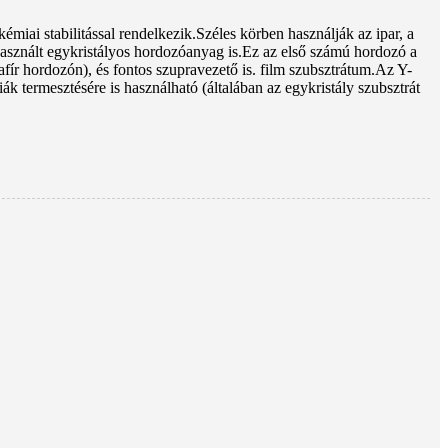
émiai stabilitással rendelkezik.Széles körben használják az ipar, a
asznált egykristályos hordozóanyag is.Ez az első számú hordozó a
zafír hordozón), és fontos szupravezető is. film szubsztrátum.Az Y-
 termesztésére is használható (általában az egykristály szubsztrát