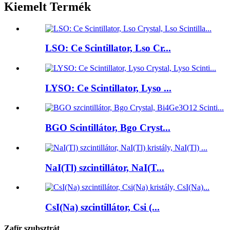
Kiemelt Termék
LSO: Ce Scintillator, Lso Cr...
LYSO: Ce Scintillator, Lyso ...
BGO Scintillátor, Bgo Cryst...
NaI(Tl) szcintillátor, NaI(T...
CsI(Na) szcintillátor, Csi (...
Zafír szubsztrát