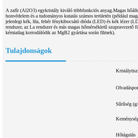
A zafír (Al2O3) egykristály kiváló többfunkciós anyag.Magas hőállósá
honvédelem és a tudományos kutatás számos területén (például maga
jelenlegi kék, lila, fehér fénykibocsátó dióda (LED) és kék lézer (LD
rendszer, az La rendszer és más magas hőmérsékletű szupravezető fil
kémiailag korrodálódik az MgB2 gyártása során filmek).
Tulajdonságok
Kristálytis
Olvadáspo
Sűrűség (g
Keménység
Hőtágulás