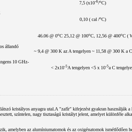
-6
o
7,5 (x10
/
C)
ő
o
0,10 ( cal /
C)
o
o
o
46.06 @ 0
C 25,12 @ 100
C, 12,56 @ 400
C ( 
os állandó
~ 9,4 @ 300 K az A tengelyen ~ 11,58 @ 300 K a C
angens 10 GHz-
-5
-5
< 2x10
A tengelyen <5 x 10
a C tengely
látszó kristályos anyagra utal.A "zafír" kifejezést gyakran használják a
sztett, színtelen, nagy tisztaságú kristályt jelent, amelyet különféle 
elkezik, amelyben az alumíniumatomok és az oxigénatomok ismétlődően hel