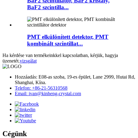
BaF2 szcintillátor, BaF2 kristály,
BaF2 szcintilla...
PMT elkülönített detektor, PMT
kombinált szcintillat...
Ha kérdése van termékeinkkel kapcsolatban, kérjük, hagyja
üzenetét.
vizsgálat
Hozzáadás: E08-as szoba, 19-es épület, Lane 2999, Hutai Rd,
Shanghai, Kína.
Telefon: +86-21-56310568
Email: ivan@kinheng-crystal.com
Cégünk