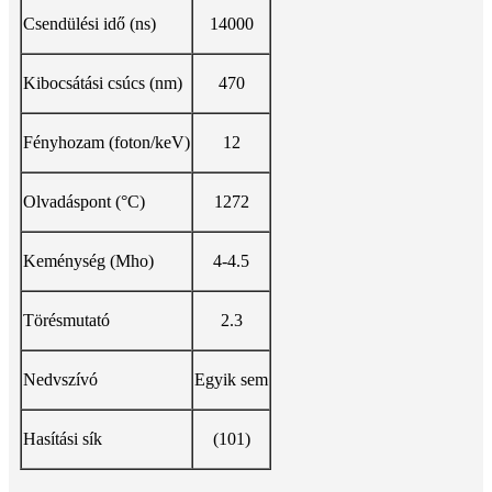
Csendülési idő (ns)
14000
Kibocsátási csúcs (nm)
470
Fényhozam (foton/keV)
12
Olvadáspont (°C)
1272
Keménység (Mho)
4-4.5
Törésmutató
2.3
Nedvszívó
Egyik sem
Hasítási sík
(101)