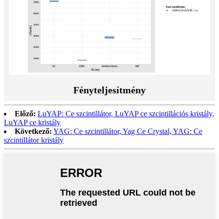
Fényteljesítmény
Előző:
LuYAP: Ce szcintillátor, LuYAP ce szcintillációs kristály,
LuYAP ce kristály
Következő:
YAG: Ce szcintillátor, Yag Ce Crystal, YAG: Ce
szcintillátor kristály