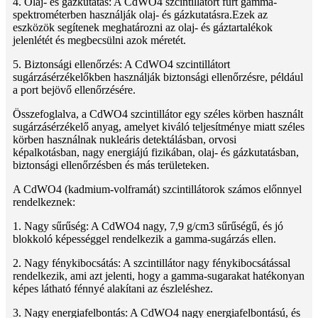
4. Olaj- és gázkutatás: A CdWO4 szcintillátort fúrt gamma-
spektrométerben használják olaj- és gázkutatásra.Ezek az
eszközök segítenek meghatározni az olaj- és gáztartalékok
jelenlétét és megbecsülni azok méretét.
5. Biztonsági ellenőrzés: A CdWO4 szcintillátort
sugárzásérzékelőkben használják biztonsági ellenőrzésre, például
a port bejövő ellenőrzésére.
Összefoglalva, a CdWO4 szcintillátor egy széles körben használt
sugárzásérzékelő anyag, amelyet kiváló teljesítménye miatt széles
körben használnak nukleáris detektálásban, orvosi
képalkotásban, nagy energiájú fizikában, olaj- és gázkutatásban,
biztonsági ellenőrzésben és más területeken.
A CdWO4 (kadmium-volframát) szcintillátorok számos előnnyel
rendelkeznek:
1. Nagy sűrűség: A CdWO4 nagy, 7,9 g/cm3 sűrűségű, és jó
blokkoló képességgel rendelkezik a gamma-sugárzás ellen.
2. Nagy fénykibocsátás: A szcintillátor nagy fénykibocsátással
rendelkezik, ami azt jelenti, hogy a gamma-sugarakat hatékonyan
képes látható fénnyé alakítani az észleléshez.
3. Nagy energiafelbontás: A CdWO4 nagy energiafelbontású, és