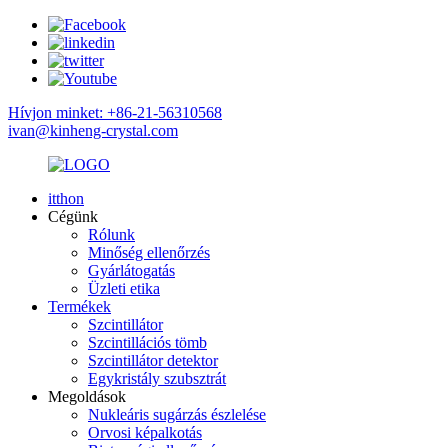
Hívjon minket: +86-21-56310568
ivan@kinheng-crystal.com
itthon
Cégünk
Rólunk
Minőség ellenőrzés
Gyárlátogatás
Üzleti etika
Termékek
Szcintillátor
Szcintillációs tömb
Szcintillátor detektor
Egykristály szubsztrát
Megoldások
Nukleáris sugárzás észlelése
Orvosi képalkotás