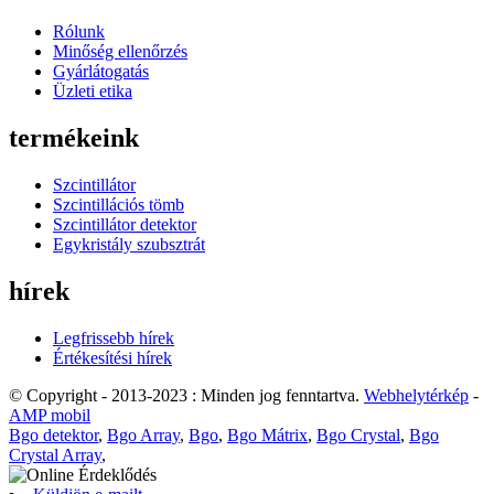
Rólunk
Minőség ellenőrzés
Gyárlátogatás
Üzleti etika
termékeink
Szcintillátor
Szcintillációs tömb
Szcintillátor detektor
Egykristály szubsztrát
hírek
Legfrissebb hírek
Értékesítési hírek
© Copyright - 2013-2023 : Minden jog fenntartva.
Webhelytérkép
-
AMP mobil
Bgo detektor
,
Bgo Array
,
Bgo
,
Bgo Mátrix
,
Bgo Crystal
,
Bgo
Crystal Array
,