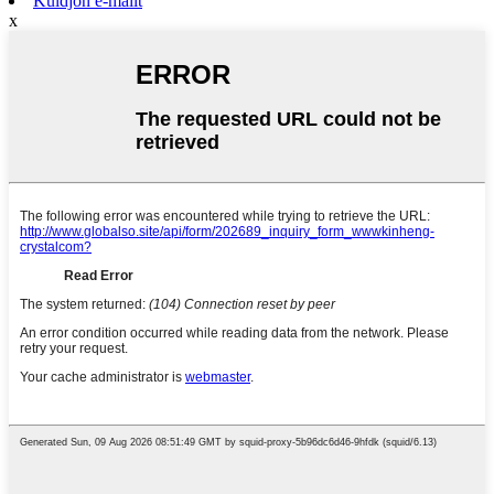
Küldjön e-mailt
x