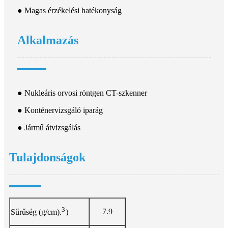
● Magas érzékelési hatékonyság
Alkalmazás
● Nukleáris orvosi röntgen CT-szkenner
● Konténervizsgáló iparág
● Jármű átvizsgálás
Tulajdonságok
3
7.9
Sűrűség (g/cm).
）