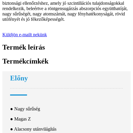
biztonsági ellenőrzéshez, amely jó szcintillációs tulajdonságokkal
rendelkezik, beleértve a röntgensugárzás abszorpciós együtthatóját,
nagy sűrűségét, nagy atomszámát, nagy fényhatékonyságát, rövid
utófényét és jó fékezőképességét.
Küldjön e-mailt nekünk
Termék leírás
Termékcímkék
Előny
● Nagy sűrűség
● Magas Z
● Alacsony utánvilágítás