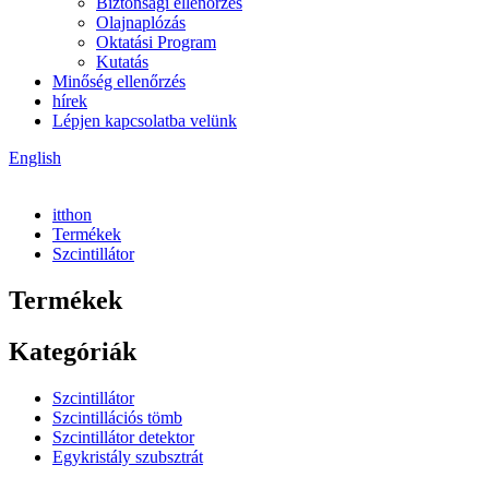
Biztonsági ellenőrzés
Olajnaplózás
Oktatási Program
Kutatás
Minőség ellenőrzés
hírek
Lépjen kapcsolatba velünk
English
itthon
Termékek
Szcintillátor
Termékek
Kategóriák
Szcintillátor
Szcintillációs tömb
Szcintillátor detektor
Egykristály szubsztrát