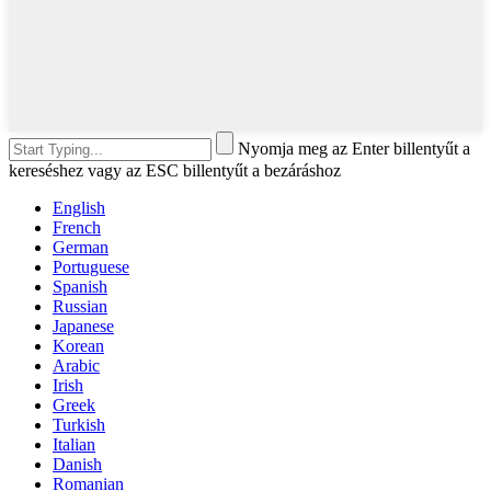
Nyomja meg az Enter billentyűt a
kereséshez vagy az ESC billentyűt a bezáráshoz
English
French
German
Portuguese
Spanish
Russian
Japanese
Korean
Arabic
Irish
Greek
Turkish
Italian
Danish
Romanian