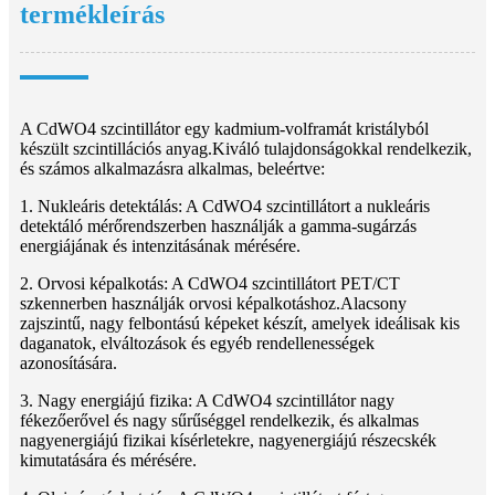
termékleírás
A CdWO4 szcintillátor egy kadmium-volframát kristályból
készült szcintillációs anyag.Kiváló tulajdonságokkal rendelkezik,
és számos alkalmazásra alkalmas, beleértve:
1. Nukleáris detektálás: A CdWO4 szcintillátort a nukleáris
detektáló mérőrendszerben használják a gamma-sugárzás
energiájának és intenzitásának mérésére.
2. Orvosi képalkotás: A CdWO4 szcintillátort PET/CT
szkennerben használják orvosi képalkotáshoz.Alacsony
zajszintű, nagy felbontású képeket készít, amelyek ideálisak kis
daganatok, elváltozások és egyéb rendellenességek
azonosítására.
3. Nagy energiájú fizika: A CdWO4 szcintillátor nagy
fékezőerővel és nagy sűrűséggel rendelkezik, és alkalmas
nagyenergiájú fizikai kísérletekre, nagyenergiájú részecskék
kimutatására és mérésére.