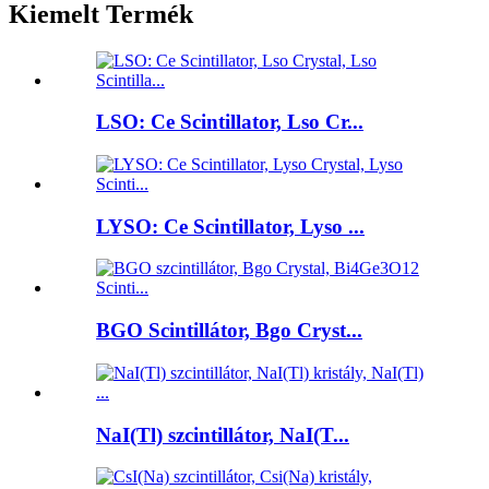
Kiemelt Termék
LSO: Ce Scintillator, Lso Cr...
LYSO: Ce Scintillator, Lyso ...
BGO Scintillátor, Bgo Cryst...
NaI(Tl) szcintillátor, NaI(T...