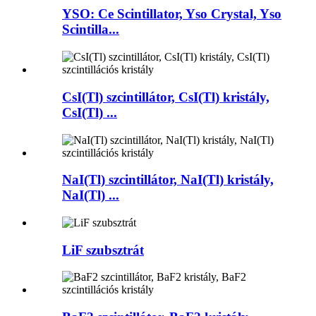
YSO: Ce Scintillator, Yso Crystal, Yso
Scintilla...
CsI(Tl) szcintillátor, CsI(Tl) kristály,
CsI(Tl) ...
NaI(Tl) szcintillátor, NaI(Tl) kristály,
NaI(Tl) ...
LiF szubsztrát