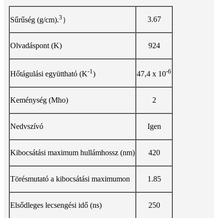
3
3.67
Sűrűség (g/cm).
）
Olvadáspont (K)
924
-1
-6
Hőtágulási együttható (K
)
47,4 x 10
Keménység (Mho)
2
Nedvszívó
Igen
Kibocsátási maximum hullámhossz (nm)
420
Törésmutató a kibocsátási maximumon
1.85
Elsődleges lecsengési idő (ns)
250