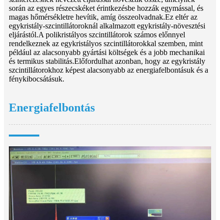
során az egyes részecskéket érintkezésbe hozzák egymással, és
magas hőmérsékletre hevítik, amíg összeolvadnak.Ez eltér az
egykristály-szcintillátoroknál alkalmazott egykristály-növesztési
eljárástól.A polikristályos szcintillátorok számos előnnyel
rendelkeznek az egykristályos szcintillátorokkal szemben, mint
például az alacsonyabb gyártási költségek és a jobb mechanikai
és termikus stabilitás.Előfordulhat azonban, hogy az egykristály
szcintillátorokhoz képest alacsonyabb az energiafelbontásuk és a
fénykibocsátásuk.
Energiafelbontás