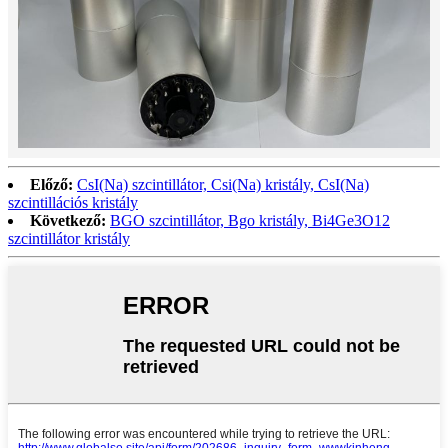
Előző:
CsI(Na) szcintillátor, Csi(Na) kristály, CsI(Na)
szcintillációs kristály
Következő:
BGO szcintillátor, Bgo kristály, Bi4Ge3O12
szcintillátor kristály