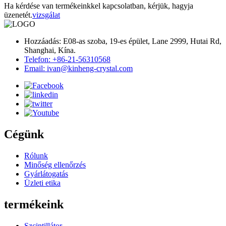
Ha kérdése van termékeinkkel kapcsolatban, kérjük, hagyja
üzenetét.
vizsgálat
Hozzáadás: E08-as szoba, 19-es épület, Lane 2999, Hutai Rd,
Shanghai, Kína.
Telefon: +86-21-56310568
Email: ivan@kinheng-crystal.com
Cégünk
Rólunk
Minőség ellenőrzés
Gyárlátogatás
Üzleti etika
termékeink
Szcintillátor