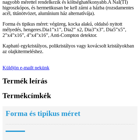
nagyobb mérettel rendelkezik és költséghatékonyabb.A NaI(TI)
higroszkópos, és hermetikusan be kell zárni a házba (rozsdamentes
acél, titánötvözet, alumínium ház alternatívája).
Forma és tipikus méret: végüreg, kocka alakú, oldalsó nyitott
mélyedés, hengeres.Dia1”x1”, Dia2” x2, Dia3”x3”, Dia5”x5”,
2”x4”x16”, 4”x4”x16”, Anti-Compton detektor.
Kapható egykristályos, polikristályos vagy kovácsolt kristályokban
az olajkitermeléshez.
Küldjön e-mailt nekünk
Termék leírás
Termékcímkék
Forma és tipikus méret