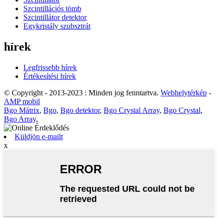
Szcintillációs tömb
Szcintillátor detektor
Egykristály szubsztrát
hírek
Legfrissebb hírek
Értékesítési hírek
© Copyright - 2013-2023 : Minden jog fenntartva.
Webhelytérkép
-
AMP mobil
Bgo Mátrix
,
Bgo
,
Bgo detektor
,
Bgo Crystal Array
,
Bgo Crystal
,
Bgo Array
,
Küldjön e-mailt
x