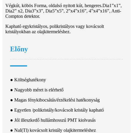
Végkút, köbös Forma, oldalsó nyitott kút, hengeres.Dia1”x1”,
Dia2” x2, Dia3”x3”, Dia5”x5”, 2”x4”x16”, 4”x4”x16”, Anti-
Compton detektor.
Kapható egykristályos, polikristályos vagy kovácsolt
kristályokban az olajkitermeléshez.
Előny
● Költséghatékony
● Nagyobb méret is elérhető
● Magas fénykibocsátás/érzékelési hatékonyság
● Egyetlen /polikristály/kovácsolt kristály kapható
● Jól illeszkedő hullámhosszú PMT kiolvasás
● NaI(Tl) kovácsolt kristály olajkitermeléshez