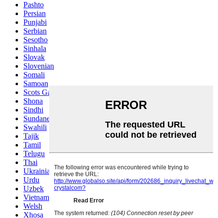
Pashto
Persian
Punjabi
Serbian
Sesotho
Sinhala
Slovak
Slovenian
Somali
Samoan
Scots Gaelic
Shona
Sindhi
Sundanese
Swahili
Tajik
Tamil
Telugu
Thai
Ukrainian
Urdu
Uzbek
Vietnamese
Welsh
Xhosa