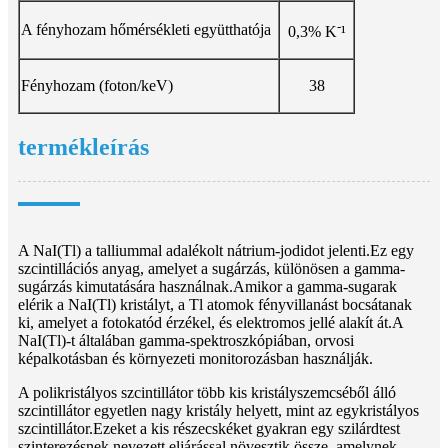
-
A fényhozam hőmérsékleti együtthatója
0,3% K
¹
Fényhozam (foton/keV)
38
termékleírás
A NaI(Tl) a talliummal adalékolt nátrium-jodidot jelenti.Ez egy
szcintillációs anyag, amelyet a sugárzás, különösen a gamma-
sugárzás kimutatására használnak.Amikor a gamma-sugarak
elérik a NaI(Tl) kristályt, a Tl atomok fényvillanást bocsátanak
ki, amelyet a fotokatód érzékel, és elektromos jellé alakít át.A
NaI(Tl)-t általában gamma-spektroszkópiában, orvosi
képalkotásban és környezeti monitorozásban használják.
A polikristályos szcintillátor több kis kristályszemcséből álló
szcintillátor egyetlen nagy kristály helyett, mint az egykristályos
szcintillátor.Ezeket a kis részecskéket gyakran egy szilárdtest
szinterezésnek nevezett eljárással növesztik össze, amelynek