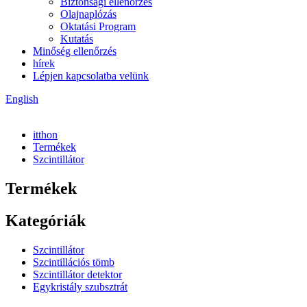
Biztonsági ellenőrzés
Olajnaplózás
Oktatási Program
Kutatás
Minőség ellenőrzés
hírek
Lépjen kapcsolatba velünk
English
itthon
Termékek
Szcintillátor
Termékek
Kategóriák
Szcintillátor
Szcintillációs tömb
Szcintillátor detektor
Egykristály szubsztrát