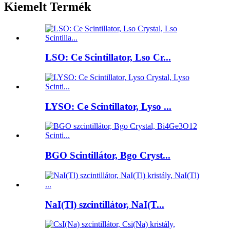
Kiemelt Termék
LSO: Ce Scintillator, Lso Cr...
LYSO: Ce Scintillator, Lyso ...
BGO Scintillátor, Bgo Cryst...
NaI(Tl) szcintillátor, NaI(T...