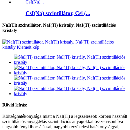
CsI(Na) szcintillátor, Csi (...
NaI(Tl) szcintillátor, NaI(Tl) kristály, NaI(Tl) szcintillációs
kristály
Rövid leírás:
Költséghatékonysága miatt a NaI(Tl) a legszélesebb körben használt
szcintillációs anyag.Más szcintillációs anyagokkal összehasonlítva
nagyobb fénykibocsátással, nagyobb érzékelési hatékonysággal,