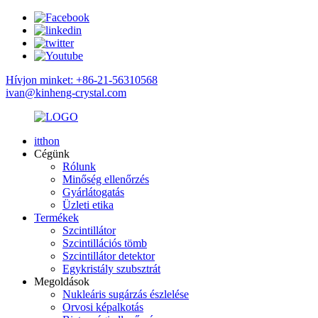
Hívjon minket: +86-21-56310568
ivan@kinheng-crystal.com
itthon
Cégünk
Rólunk
Minőség ellenőrzés
Gyárlátogatás
Üzleti etika
Termékek
Szcintillátor
Szcintillációs tömb
Szcintillátor detektor
Egykristály szubsztrát
Megoldások
Nukleáris sugárzás észlelése
Orvosi képalkotás