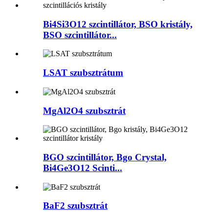
Bi4Si3O12 szcintillátor, BSO kristály,
BSO szcintillátor...
LSAT szubsztrátum
MgAl2O4 szubsztrát
BGO szcintillátor, Bgo Crystal,
Bi4Ge3O12 Scinti...
BaF2 szubsztrát