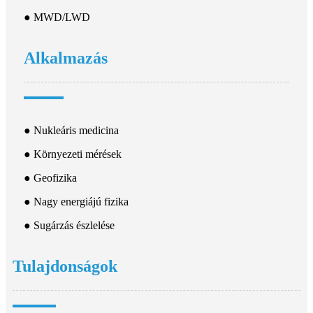
● MWD/LWD
Alkalmazás
● Nukleáris medicina
● Környezeti mérések
● Geofizika
● Nagy energiájú fizika
● Sugárzás észlelése
Tulajdonságok