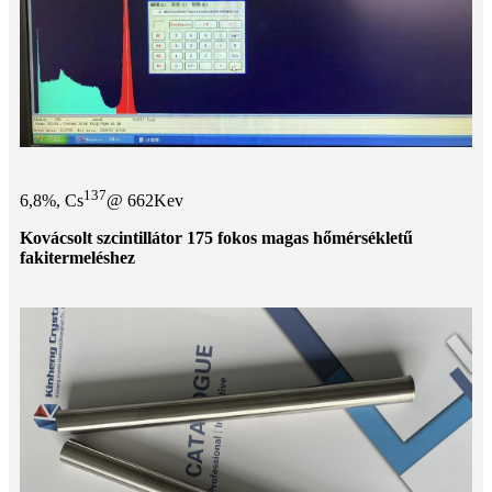
137
6,8%, Cs
@ 662Kev
Kovácsolt szcintillátor 175 fokos magas hőmérsékletű
fakitermeléshez