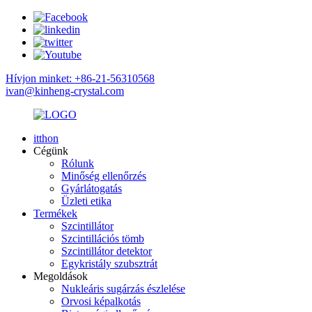
Hívjon minket: +86-21-56310568
ivan@kinheng-crystal.com
itthon
Cégünk
Rólunk
Minőség ellenőrzés
Gyárlátogatás
Üzleti etika
Termékek
Szcintillátor
Szcintillációs tömb
Szcintillátor detektor
Egykristály szubsztrát
Megoldások
Nukleáris sugárzás észlelése
Orvosi képalkotás