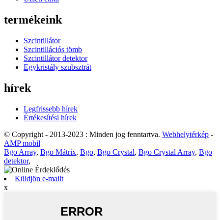
termékeink
Szcintillátor
Szcintillációs tömb
Szcintillátor detektor
Egykristály szubsztrát
hírek
Legfrissebb hírek
Értékesítési hírek
© Copyright - 2013-2023 : Minden jog fenntartva.
Webhelytérkép
-
AMP mobil
Bgo Array
,
Bgo Mátrix
,
Bgo
,
Bgo Crystal
,
Bgo Crystal Array
,
Bgo
detektor
,
Küldjön e-mailt
x