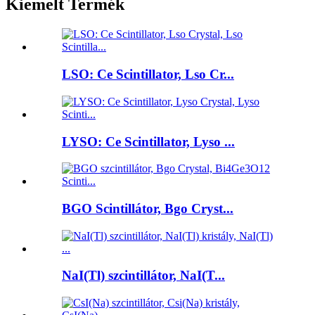
Kiemelt Termék
LSO: Ce Scintillator, Lso Cr...
LYSO: Ce Scintillator, Lyso ...
BGO Scintillátor, Bgo Cryst...
NaI(Tl) szcintillátor, NaI(T...