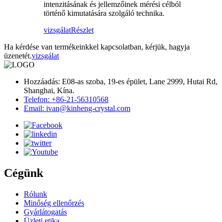
intenzitásának és jellemzőinek mérési célból
történő kimutatására szolgáló technika.
vizsgálat
Részlet
Ha kérdése van termékeinkkel kapcsolatban, kérjük, hagyja
üzenetét.
vizsgálat
Hozzáadás: E08-as szoba, 19-es épület, Lane 2999, Hutai Rd,
Shanghai, Kína.
Telefon: +86-21-56310568
Email: ivan@kinheng-crystal.com
Cégünk
Rólunk
Minőség ellenőrzés
Gyárlátogatás
Üzleti etika