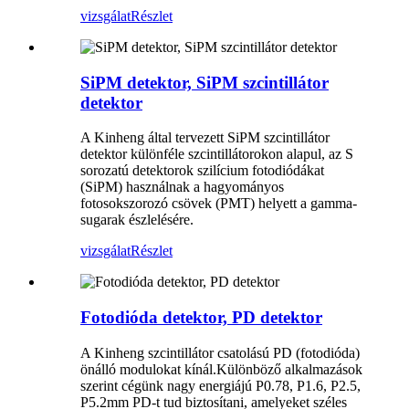
vizsgálat
Részlet
SiPM detektor, SiPM szcintillátor
detektor
A Kinheng által tervezett SiPM szcintillátor
detektor különféle szcintillátorokon alapul, az S
sorozatú detektorok szilícium fotodiódákat
(SiPM) használnak a hagyományos
fotosokszorozó csövek (PMT) helyett a gamma-
sugarak észlelésére.
vizsgálat
Részlet
Fotodióda detektor, PD detektor
A Kinheng szcintillátor csatolású PD (fotodióda)
önálló modulokat kínál.Különböző alkalmazások
szerint cégünk nagy energiájú P0.78, P1.6, P2.5,
P5.2mm PD-t tud biztosítani, amelyeket széles