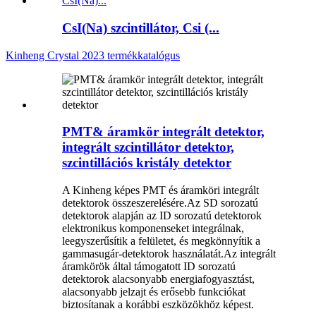
CsI(Na) szcintillátor, Csi (...
Kinheng Crystal 2023 termékkatalógus
PMT& áramkör integrált detektor,
integrált szcintillátor detektor,
szcintillációs kristály detektor
A Kinheng képes PMT és áramköri integrált
detektorok összeszerelésére.Az SD sorozatú
detektorok alapján az ID sorozatú detektorok
elektronikus komponenseket integrálnak,
leegyszerűsítik a felületet, és megkönnyítik a
gammasugár-detektorok használatát.Az integrált
áramkörök által támogatott ID sorozatú
detektorok alacsonyabb energiafogyasztást,
alacsonyabb jelzajt és erősebb funkciókat
biztosítanak a korábbi eszközökhöz képest.