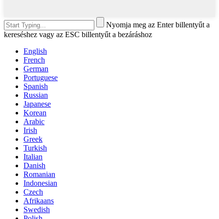
Nyomja meg az Enter billentyűt a
kereséshez vagy az ESC billentyűt a bezáráshoz
English
French
German
Portuguese
Spanish
Russian
Japanese
Korean
Arabic
Irish
Greek
Turkish
Italian
Danish
Romanian
Indonesian
Czech
Afrikaans
Swedish
Polish