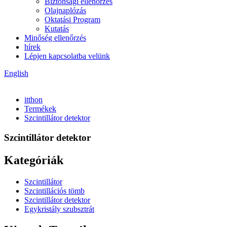
Biztonsági ellenőrzés
Olajnaplózás
Oktatási Program
Kutatás
Minőség ellenőrzés
hírek
Lépjen kapcsolatba velünk
English
itthon
Termékek
Szcintillátor detektor
Szcintillátor detektor
Kategóriák
Szcintillátor
Szcintillációs tömb
Szcintillátor detektor
Egykristály szubsztrát