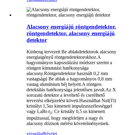
Alacsony energiájú röntgendetektor,
röntgendetektor, alacsony energiájú
detektor
Kinheng tervezett Be ablakdetektorok alacsony
energiaigényű röntgendetektorokhoz.A
hagyományos kapszulázási módszer szerint a
röntgen kimutatási hatékonysága
alacsony.Röntgendetektor használt 0,2 mm
vastagságú Be ablak a hagyományos 0,8 mm
vastag alumínium héj helyett.A röntgen-
detektálás hatékonysága jelentősen javult.Az X
sorozatú detektor a levehető és cserélhető
tervezési elképzelést követi.Használhat NaI(Tl)
kristályt 1,5us kimeneti impulzusszélességgel
vagy LaBr-t
: Ce kristály 0,5 us kimeneti
3
impulzussal, hogy megfeleljen a nagy és
alacsony dózisok mérési követelményeinek.
vizsgálat
Részlet