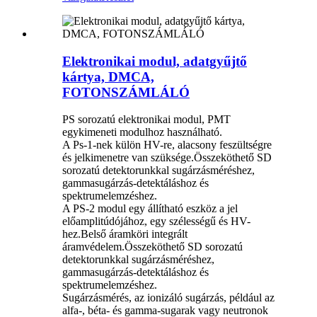
Elektronikai modul, adatgyűjtő
kártya, DMCA,
FOTONSZÁMLÁLÓ
PS sorozatú elektronikai modul, PMT
egykimeneti modulhoz használható.
A Ps-1-nek külön HV-re, alacsony feszültségre
és jelkimenetre van szüksége.Összeköthető SD
sorozatú detektorunkkal sugárzásméréshez,
gammasugárzás-detektáláshoz és
spektrumelemzéshez.
A PS-2 modul egy állítható eszköz a jel
előamplitúdójához, egy szélességű és HV-
hez.Belső áramköri integrált
áramvédelem.Összeköthető SD sorozatú
detektorunkkal sugárzásméréshez,
gammasugárzás-detektáláshoz és
spektrumelemzéshez.
Sugárzásmérés, az ionizáló sugárzás, például az
alfa-, béta- és gamma-sugarak vagy neutronok