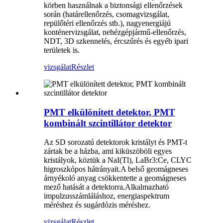
körben használnak a biztonsági ellenőrzések
során (határellenőrzés, csomagvizsgálat,
repülőtéri ellenőrzés stb.), nagyenergiájú
konténervizsgálat, nehézgépjármű-ellenőrzés,
NDT, 3D szkennelés, ércszűrés és egyéb ipari
területek is.
vizsgálat
Részlet
PMT elkülönített detektor, PMT
kombinált szcintillátor detektor
Az SD sorozatú detektorok kristályt és PMT-t
zártak be a házba, ami kiküszöböli egyes
kristályok, köztük a NaI(Tl), LaBr3:Ce, CLYC
higroszkópos hátrányait.A belső geomágneses
árnyékoló anyag csökkentette a geomágneses
mező hatását a detektorra.Alkalmazható
impulzusszámláláshoz, energiaspektrum
méréshez és sugárdózis méréshez.
vizsgálat
Részlet