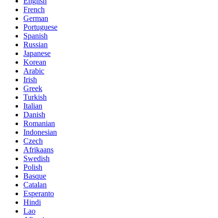
English
French
German
Portuguese
Spanish
Russian
Japanese
Korean
Arabic
Irish
Greek
Turkish
Italian
Danish
Romanian
Indonesian
Czech
Afrikaans
Swedish
Polish
Basque
Catalan
Esperanto
Hindi
Lao