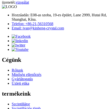
üzenetét.
vizsgálat
Hozzáadás: E08-as szoba, 19-es épület, Lane 2999, Hutai Rd,
Shanghai, Kína.
Telefon: +86-21-56310568
Email: ivan@kinheng-crystal.com
Cégünk
Rólunk
Minőség ellenőrzés
Gyárlátogatás
Üzleti etika
termékeink
Szcintillátor
Szcintillációs tömb