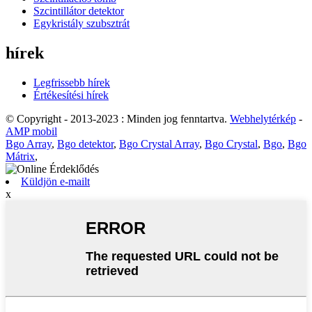
Szcintillátor detektor
Egykristály szubsztrát
hírek
Legfrissebb hírek
Értékesítési hírek
© Copyright - 2013-2023 : Minden jog fenntartva.
Webhelytérkép
-
AMP mobil
Bgo Array
,
Bgo detektor
,
Bgo Crystal Array
,
Bgo Crystal
,
Bgo
,
Bgo
Mátrix
,
Küldjön e-mailt
x