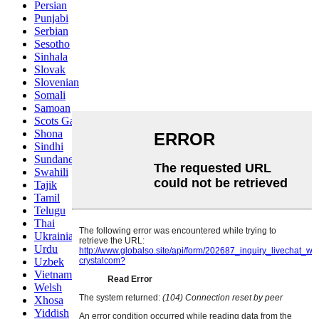
Persian
Punjabi
Serbian
Sesotho
Sinhala
Slovak
Slovenian
Somali
Samoan
Scots Gaelic
Shona
Sindhi
Sundanese
Swahili
Tajik
Tamil
Telugu
Thai
Ukrainian
Urdu
Uzbek
Vietnamese
Welsh
Xhosa
Yiddish