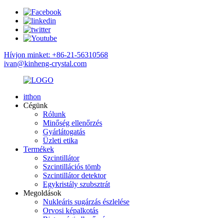
Hívjon minket: +86-21-56310568
ivan@kinheng-crystal.com
itthon
Cégünk
Rólunk
Minőség ellenőrzés
Gyárlátogatás
Üzleti etika
Termékek
Szcintillátor
Szcintillációs tömb
Szcintillátor detektor
Egykristály szubsztrát
Megoldások
Nukleáris sugárzás észlelése
Orvosi képalkotás