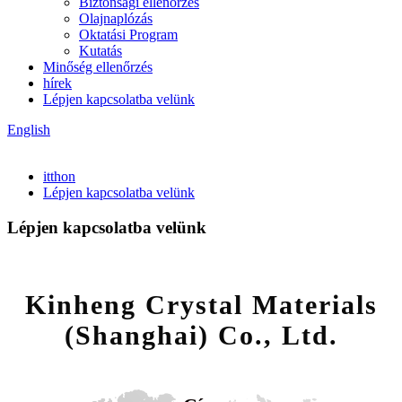
Biztonsági ellenőrzés
Olajnaplózás
Oktatási Program
Kutatás
Minőség ellenőrzés
hírek
Lépjen kapcsolatba velünk
English
itthon
Lépjen kapcsolatba velünk
Lépjen kapcsolatba velünk
Kinheng Crystal Materials
(Shanghai) Co., Ltd.