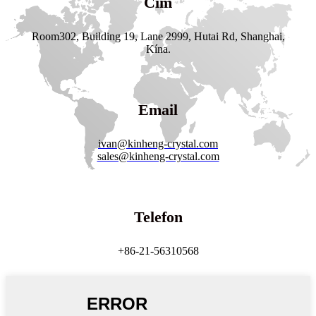
Cím
Room302, Building 19, Lane 2999, Hutai Rd, Shanghai,
Kína.
Email
ivan@
kinheng-crystal.com
sales@kinheng-crystal.com
Telefon
+86-21-56310568