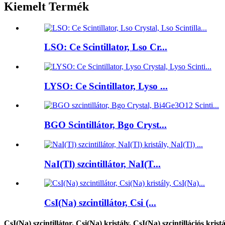
Kiemelt Termék
LSO: Ce Scintillator, Lso Cr...
LYSO: Ce Scintillator, Lyso ...
BGO Scintillátor, Bgo Cryst...
NaI(Tl) szcintillátor, NaI(T...
CsI(Na) szcintillátor, Csi (...
CsI(Na) szcintillátor, Csi(Na) kristály, CsI(Na) szcintillációs krist