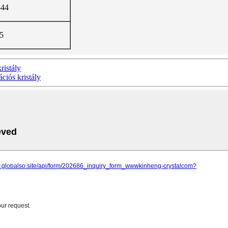
-44
5
kristály
ációs kristály