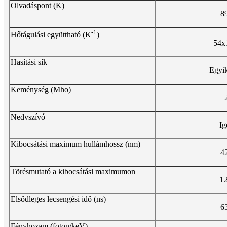
Olvadáspont (K)
8
-1
Hőtágulási együttható (K
)
54x
Hasítási sík
Egyi
Keménység (Mho)
Nedvszívó
Ig
Kibocsátási maximum hullámhossz (nm)
4
Törésmutató a kibocsátási maximumon
1.
Elsődleges lecsengési idő (ns)
6
Fényhozam (foton/keV)