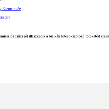
missziós csúcs jól illeszkedik a bialkáli fotosokszorozó fotokatód ér