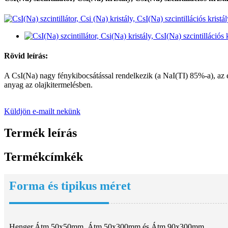
Rövid leírás:
A CsI(Na) nagy fénykibocsátással rendelkezik (a NaI(TI) 85%-a), az e
anyag az olajkitermelésben.
Küldjön e-mailt nekünk
Termék leírás
Termékcímkék
Forma és tipikus méret
Henger.Átm.50x50mm, Átm.50x300mm és Átm.90x300mm.