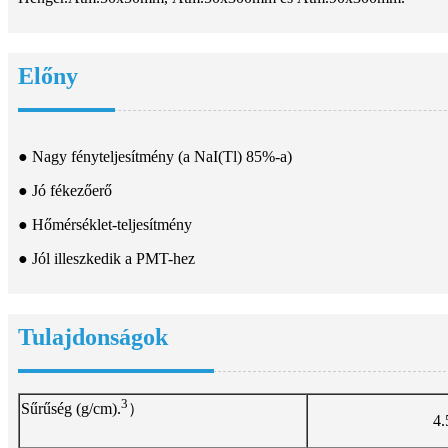
Előny
● Nagy fényteljesítmény (a NaI(Tl) 85%-a)
● Jó fékezőerő
● Hőmérséklet-teljesítmény
● Jól illeszkedik a PMT-hez
Tulajdonságok
3
Sűrűség (g/cm).
）
4.