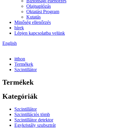
Biztonsági ellenőrzés
Olajnaplózás
Oktatási Program
Kutatás
Minőség ellenőrzés
hírek
Lépjen kapcsolatba velünk
English
itthon
Termékek
Szcintillátor
Termékek
Kategóriák
Szcintillátor
Szcintillációs tömb
Szcintillátor detektor
Egykristály szubsztrát