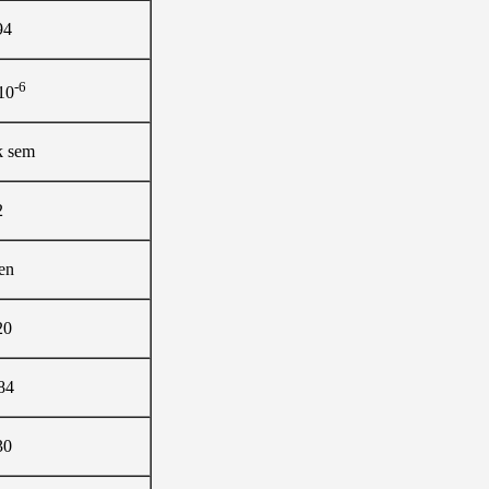
94
-6
10
k sem
2
en
20
84
30