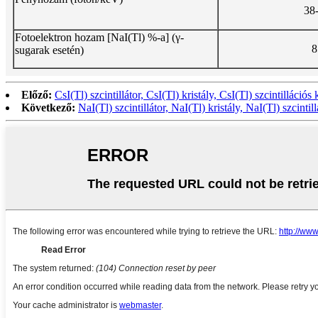
38
Fotoelektron hozam [NaI(Tl) %-a] (γ-
8
sugarak esetén)
Előző:
CsI(Tl) szcintillátor, CsI(Tl) kristály, CsI(Tl) szcintillációs 
Következő:
NaI(Tl) szcintillátor, NaI(Tl) kristály, NaI(Tl) szcintill