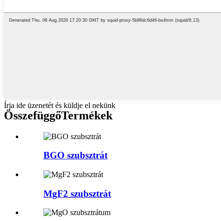
Írja ide üzenetét és küldje el nekünk
Összefüggő
Termékek
BGO szubsztrát
MgF2 szubsztrát