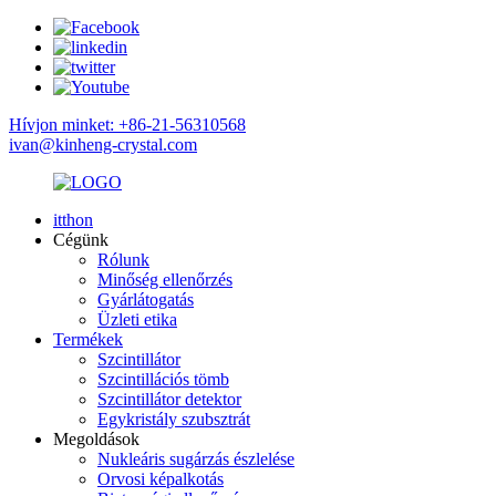
Hívjon minket: +86-21-56310568
ivan@kinheng-crystal.com
itthon
Cégünk
Rólunk
Minőség ellenőrzés
Gyárlátogatás
Üzleti etika
Termékek
Szcintillátor
Szcintillációs tömb
Szcintillátor detektor
Egykristály szubsztrát
Megoldások
Nukleáris sugárzás észlelése
Orvosi képalkotás