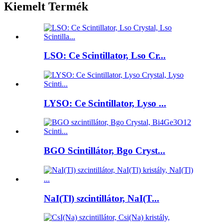
Kiemelt Termék
LSO: Ce Scintillator, Lso Cr...
LYSO: Ce Scintillator, Lyso ...
BGO Scintillátor, Bgo Cryst...
NaI(Tl) szcintillátor, NaI(T...