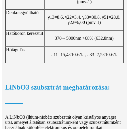
(pmv-1)
Denko együttható
γ13=8,6, γ22=3,4, γ33=30,8, γ51=28,0,
γ22=6,00 (pmv-1)
Hatókörön keresztül
370～5000nm >68% (632,8nm)
Hőtágulás
a11=15,4×10-6/k，a33=7,5×10-6/k
LiNbO3 szubsztrát meghatározása:
A LiNbO3 (lítium-niobát) szubsztrát olyan kristályos anyagra
utal, amelyet általában szubsztrátumként vagy szubsztrátumként
használnak különféle elektronikus és optoelektronikai