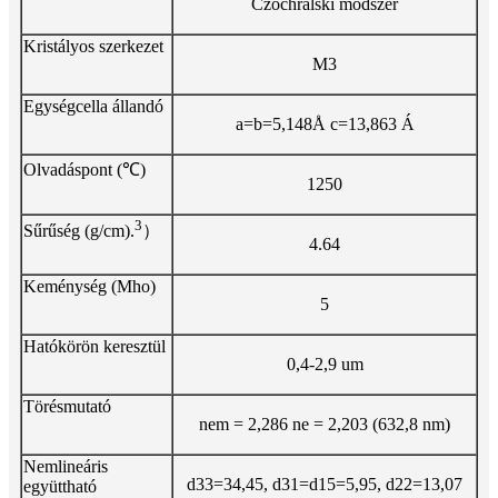
Czochralski módszer
Kristályos szerkezet
M3
Egységcella állandó
a=b=5,148Å c=13,863 Á
Olvadáspont (℃)
1250
3
Sűrűség (g/cm).
）
4.64
Keménység (Mho)
5
Hatókörön keresztül
0,4-2,9 um
Törésmutató
nem = 2,286 ne = 2,203 (632,8 nm)
Nemlineáris
d33=34,45, d31=d15=5,95, d22=13,07
együttható