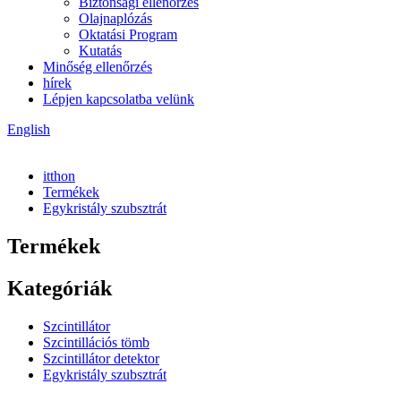
Biztonsági ellenőrzés
Olajnaplózás
Oktatási Program
Kutatás
Minőség ellenőrzés
hírek
Lépjen kapcsolatba velünk
English
itthon
Termékek
Egykristály szubsztrát
Termékek
Kategóriák
Szcintillátor
Szcintillációs tömb
Szcintillátor detektor
Egykristály szubsztrát