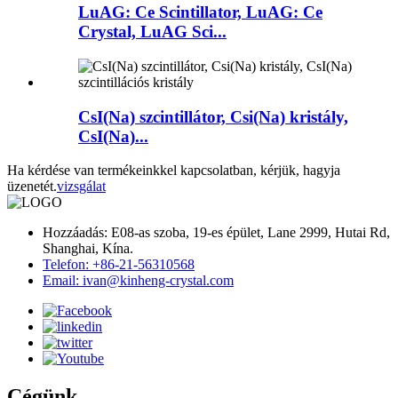
LuAG: Ce Scintillator, LuAG: Ce
Crystal, LuAG Sci...
CsI(Na) szcintillátor, Csi(Na) kristály,
CsI(Na)...
Ha kérdése van termékeinkkel kapcsolatban, kérjük, hagyja
üzenetét.
vizsgálat
Hozzáadás: E08-as szoba, 19-es épület, Lane 2999, Hutai Rd,
Shanghai, Kína.
Telefon: +86-21-56310568
Email: ivan@kinheng-crystal.com
Cégünk