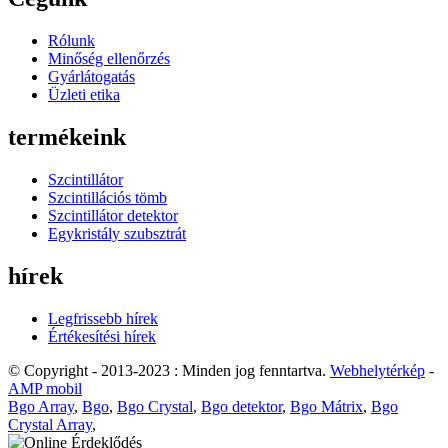
Rólunk
Minőség ellenőrzés
Gyárlátogatás
Üzleti etika
termékeink
Szcintillátor
Szcintillációs tömb
Szcintillátor detektor
Egykristály szubsztrát
hírek
Legfrissebb hírek
Értékesítési hírek
© Copyright - 2013-2023 : Minden jog fenntartva.
Webhelytérkép
-
AMP mobil
Bgo Array
,
Bgo
,
Bgo Crystal
,
Bgo detektor
,
Bgo Mátrix
,
Bgo
Crystal Array
,