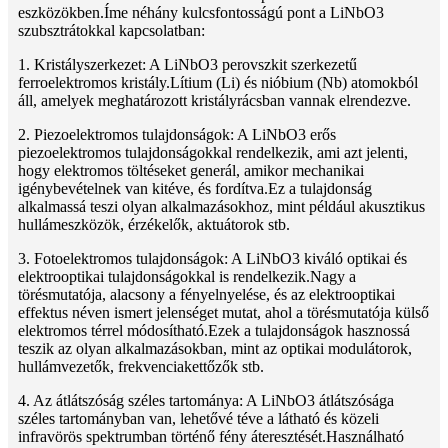
eszközökben.Íme néhány kulcsfontosságú pont a LiNbO3
szubsztrátokkal kapcsolatban:
1. Kristályszerkezet: A LiNbO3 perovszkit szerkezetű
ferroelektromos kristály.Lítium (Li) és nióbium (Nb) atomokból
áll, amelyek meghatározott kristályrácsban vannak elrendezve.
2. Piezoelektromos tulajdonságok: A LiNbO3 erős
piezoelektromos tulajdonságokkal rendelkezik, ami azt jelenti,
hogy elektromos töltéseket generál, amikor mechanikai
igénybevételnek van kitéve, és fordítva.Ez a tulajdonság
alkalmassá teszi olyan alkalmazásokhoz, mint például akusztikus
hullámeszközök, érzékelők, aktuátorok stb.
3. Fotoelektromos tulajdonságok: A LiNbO3 kiváló optikai és
elektrooptikai tulajdonságokkal is rendelkezik.Nagy a
törésmutatója, alacsony a fényelnyelése, és az elektrooptikai
effektus néven ismert jelenséget mutat, ahol a törésmutatója külső
elektromos térrel módosítható.Ezek a tulajdonságok hasznossá
teszik az olyan alkalmazásokban, mint az optikai modulátorok,
hullámvezetők, frekvenciakettőzők stb.
4. Az átlátszóság széles tartománya: A LiNbO3 átlátszósága
széles tartományban van, lehetővé téve a látható és közeli
infravörös spektrumban történő fény áteresztését.Használható