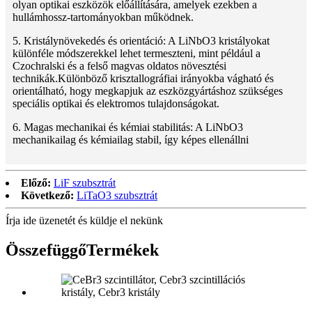
olyan optikai eszközök előállítására, amelyek ezekben a
hullámhossz-tartományokban működnek.
5. Kristálynövekedés és orientáció: A LiNbO3 kristályokat
különféle módszerekkel lehet termeszteni, mint például a
Czochralski és a felső magvas oldatos növesztési
technikák.Különböző krisztallográfiai irányokba vágható és
orientálható, hogy megkapjuk az eszközgyártáshoz szükséges
speciális optikai és elektromos tulajdonságokat.
6. Magas mechanikai és kémiai stabilitás: A LiNbO3
mechanikailag és kémiailag stabil, így képes ellenállni
Előző:
LiF szubsztrát
Következő:
LiTaO3 szubsztrát
Írja ide üzenetét és küldje el nekünk
Összefüggő
Termékek