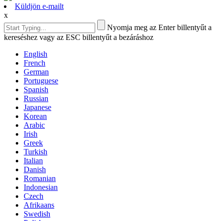
Küldjön e-mailt
x
Nyomja meg az Enter billentyűt a
kereséshez vagy az ESC billentyűt a bezáráshoz
English
French
German
Portuguese
Spanish
Russian
Japanese
Korean
Arabic
Irish
Greek
Turkish
Italian
Danish
Romanian
Indonesian
Czech
Afrikaans
Swedish