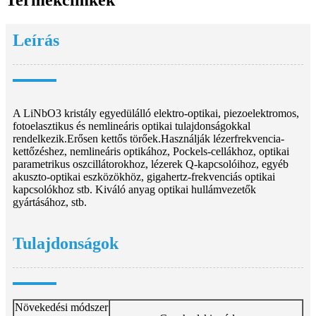
Leírás
A LiNbO3 kristály egyedülálló elektro-optikai, piezoelektromos,
fotoelasztikus és nemlineáris optikai tulajdonságokkal
rendelkezik.Erősen kettős törőek.Használják lézerfrekvencia-
kettőzéshez, nemlineáris optikához, Pockels-cellákhoz, optikai
parametrikus oszcillátorokhoz, lézerek Q-kapcsolóihoz, egyéb
akuszto-optikai eszközökhöz, gigahertz-frekvenciás optikai
kapcsolókhoz stb. Kiváló anyag optikai hullámvezetők
gyártásához, stb.
Tulajdonságok
Növekedési módszer