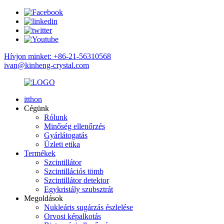
Hívjon minket: +86-21-56310568
ivan@kinheng-crystal.com
itthon
Cégünk
Rólunk
Minőség ellenőrzés
Gyárlátogatás
Üzleti etika
Termékek
Szcintillátor
Szcintillációs tömb
Szcintillátor detektor
Egykristály szubsztrát
Megoldások
Nukleáris sugárzás észlelése
Orvosi képalkotás