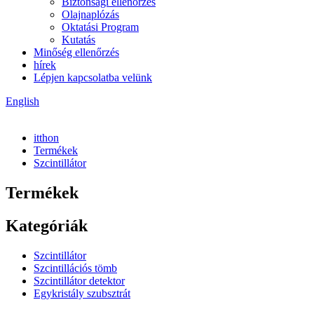
Biztonsági ellenőrzés
Olajnaplózás
Oktatási Program
Kutatás
Minőség ellenőrzés
hírek
Lépjen kapcsolatba velünk
English
itthon
Termékek
Szcintillátor
Termékek
Kategóriák
Szcintillátor
Szcintillációs tömb
Szcintillátor detektor
Egykristály szubsztrát