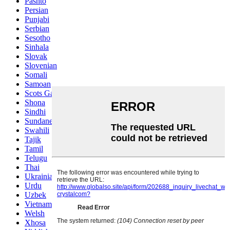
Pashto
Persian
Punjabi
Serbian
Sesotho
Sinhala
Slovak
Slovenian
Somali
Samoan
Scots Gaelic
Shona
Sindhi
Sundanese
Swahili
Tajik
Tamil
Telugu
Thai
Ukrainian
Urdu
Uzbek
Vietnamese
Welsh
Xhosa