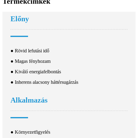
Termékcímkék
Előny
● Rövid lefutási idő
● Magas fényhozam
● Kiváló energiafelbontás
● Inherens alacsony háttérsugárzás
Alkalmazás
● Környezetfigyelés