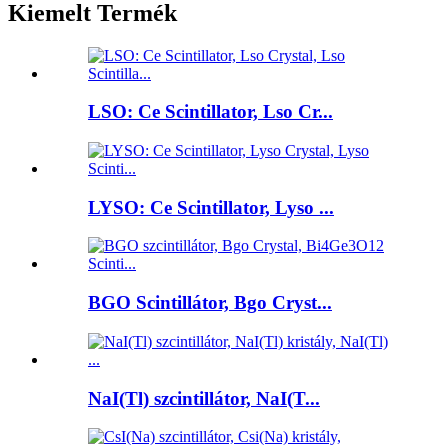
Kiemelt Termék
LSO: Ce Scintillator, Lso Cr...
LYSO: Ce Scintillator, Lyso ...
BGO Scintillátor, Bgo Cryst...
NaI(Tl) szcintillátor, NaI(T...