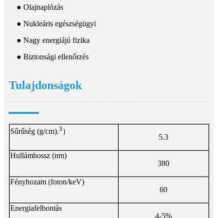
● Olajnaplózás
● Nukleáris egészségügyi
● Nagy energiájú fizika
● Biztonsági ellenőrzés
Tulajdonságok
3
Sűrűség (g/cm).
）
5.3
Hullámhossz (nm)
380
Fényhozam (foton/keV)
60
Energiafelbontás
4-5%