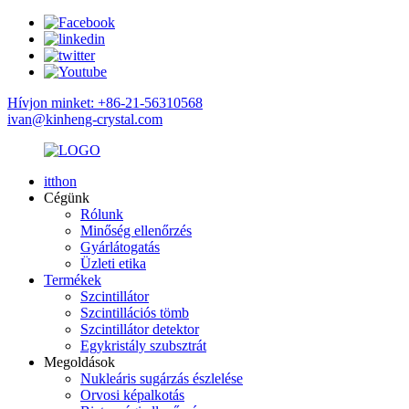
Hívjon minket: +86-21-56310568
ivan@kinheng-crystal.com
itthon
Cégünk
Rólunk
Minőség ellenőrzés
Gyárlátogatás
Üzleti etika
Termékek
Szcintillátor
Szcintillációs tömb
Szcintillátor detektor
Egykristály szubsztrát
Megoldások
Nukleáris sugárzás észlelése
Orvosi képalkotás