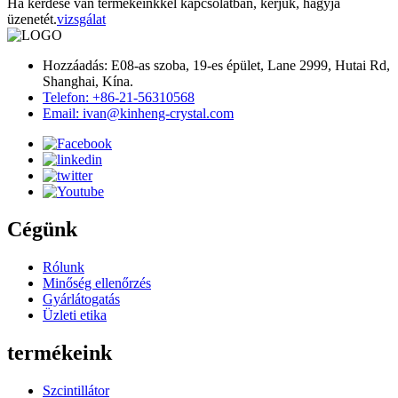
Ha kérdése van termékeinkkel kapcsolatban, kérjük, hagyja
üzenetét.
vizsgálat
Hozzáadás: E08-as szoba, 19-es épület, Lane 2999, Hutai Rd,
Shanghai, Kína.
Telefon: +86-21-56310568
Email: ivan@kinheng-crystal.com
Cégünk
Rólunk
Minőség ellenőrzés
Gyárlátogatás
Üzleti etika
termékeink
Szcintillátor