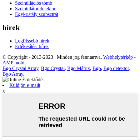
Szcintillációs tömb
Szcintillátor detektor
Egykristály szubsztrát
hírek
Legfrissebb hírek
Értékesítési hírek
© Copyright - 2013-2023 : Minden jog fenntartva.
Webhelytérkép
-
AMP mobil
Bgo Crystal Array
,
Bgo Crystal
,
Bgo Mátrix
,
Bgo
,
Bgo detektor
,
Bgo Array
,
Küldjön e-mailt
x