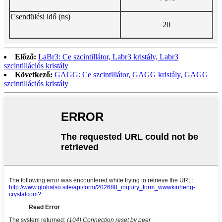
Csendülési idő (ns)
20
Előző:
LaBr3: Ce szcintillátor, Labr3 kristály, Labr3
szcintillációs kristály
Következő:
GAGG: Ce szcintillátor, GAGG kristály, GAGG
szcintillációs kristály