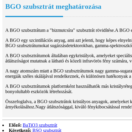
BGO szubsztrát meghatározása
A BGO szubsztrátum a "bizmutcsíra" szubsztrát rövidítése.A BGO e
A BGO egy szcintillációs anyag, ami azt jelenti, hogy képes elnyelni
BGO szubsztrátumokat sugárzásdetektorokban, gamma-spektroszkópi
A BGO szubsztrátumok általában egykristályok, amelyeket speciális
átlátszóságot mutatnak a látható és közeli infravörös fény számára, 
A nagy atomszám miatt a BGO szubsztrátumok nagy gamma-sugarakka
energiák széles skálájával rendelkeznek, és különösen hatékonyak 
A BGO szubsztrátumok platformként használhatók más kristályrétege
bonyolultabb eszközök létrehozását.
Összefoglalva, a BGO szubsztrátok kristályos anyagok, amelyeket 
árnyékolásához.Nagy átlátszósággal, kiváló fénykibocsátással rende
Előző:
BaTiO3 szubsztrát
Következő:
BSO szubsztrát