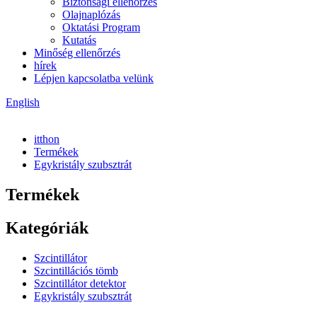
Biztonsági ellenőrzés
Olajnaplózás
Oktatási Program
Kutatás
Minőség ellenőrzés
hírek
Lépjen kapcsolatba velünk
English
itthon
Termékek
Egykristály szubsztrát
Termékek
Kategóriák
Szcintillátor
Szcintillációs tömb
Szcintillátor detektor
Egykristály szubsztrát