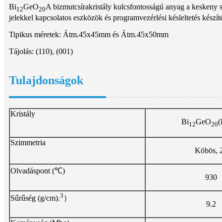
Bi
GeO
A bizmutcsírakristály kulcsfontosságú anyag a keskeny 
12
20
jelekkel kapcsolatos eszközök és programvezérlési késleltetés készít
Tipikus méretek: Átm.45x45mm és Átm.45x50mm
Tájolás: (110), (001)
Tulajdonságok
Kristály
Bi
GeO
12
20
Szimmetria
Köbös, 
Olvadáspont (℃)
930
3
Sűrűség (g/cm).
）
9.2