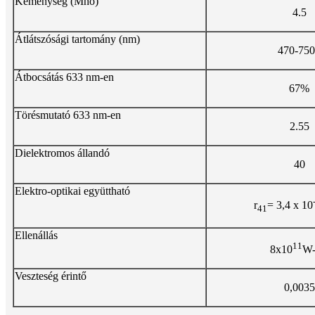
Keménység (Mho)
4.5
Átlátszósági tartomány (nm)
470-75
Átbocsátás 633 nm-en
67%
Törésmutató 633 nm-en
2.55
Dielektromos állandó
40
Elektro-optikai együttható
r
= 3,4 x 10
41
Ellenállás
11
8x10
W
Veszteség érintő
0,0035