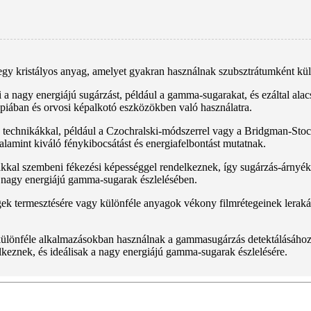
gy kristályos anyag, amelyet gyakran használnak szubsztrátumként kü
 a nagy energiájú sugárzást, például a gamma-sugarakat, és ezáltal alacs
ában és orvosi képalkotó eszközökben való használatra.
 technikákkal, például a Czochralski-módszerrel vagy a Bridgman-Stoc
valamint kiváló fénykibocsátást és energiafelbontást mutatnak.
l szembeni fékezési képességgel rendelkeznek, így sugárzás-árnyéko
a nagy energiájú gamma-sugarak észlelésében.
k termesztésére vagy különféle anyagok vékony filmrétegeinek lerakásá
különféle alkalmazásokban használnak a gammasugárzás detektálásához,
lkeznek, és ideálisak a nagy energiájú gamma-sugarak észlelésére.