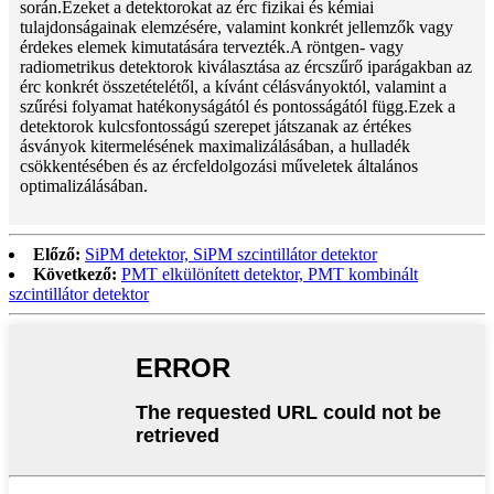
során.Ezeket a detektorokat az érc fizikai és kémiai
tulajdonságainak elemzésére, valamint konkrét jellemzők vagy
érdekes elemek kimutatására tervezték.A röntgen- vagy
radiometrikus detektorok kiválasztása az ércszűrő iparágakban az
érc konkrét összetételétől, a kívánt célásványoktól, valamint a
szűrési folyamat hatékonyságától és pontosságától függ.Ezek a
detektorok kulcsfontosságú szerepet játszanak az értékes
ásványok kitermelésének maximalizálásában, a hulladék
csökkentésében és az ércfeldolgozási műveletek általános
optimalizálásában.
Előző:
SiPM detektor, SiPM szcintillátor detektor
Következő:
PMT elkülönített detektor, PMT kombinált
szcintillátor detektor