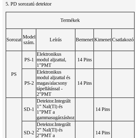
5. PD sorozatú detektor
Termékek
Model
Sorozat
Leírás
Bemenet
Kimenet
Csatlakozó
szám.
Elektronikus
PS-1
modul aljzattal,
14 Pins
1”PMT
Elektronikus
PS
modul aljzattal és
PS-2
magas/alacsony
14 Pins
tápellátással -
2”PMT
Detektor.Integrált
1” NaI(Tl) és
SD-1
14 Pins
1”PMT a
gammasugárzáshoz
Detektor.Integrált
2” NaI(Tl) és
SD-2
14 Pins
2”PMT a