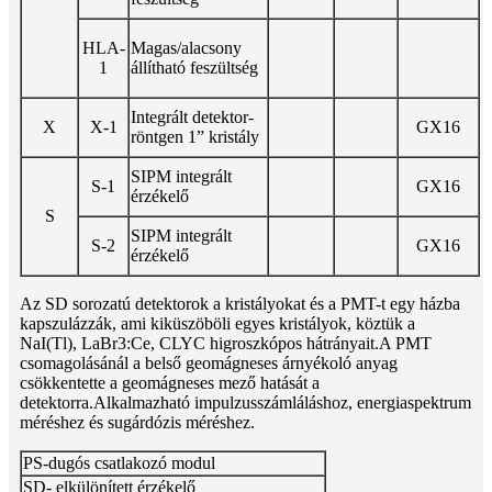
HLA-
Magas/alacsony
1
állítható feszültség
Integrált detektor-
X
X-1
GX16
röntgen 1” kristály
SIPM integrált
S-1
GX16
érzékelő
S
SIPM integrált
S-2
GX16
érzékelő
Az SD sorozatú detektorok a kristályokat és a PMT-t egy házba
kapszulázzák, ami kiküszöböli egyes kristályok, köztük a
NaI(Tl), LaBr3:Ce, CLYC higroszkópos hátrányait.A PMT
csomagolásánál a belső geomágneses árnyékoló anyag
csökkentette a geomágneses mező hatását a
detektorra.Alkalmazható impulzusszámláláshoz, energiaspektrum
méréshez és sugárdózis méréshez.
PS-dugós csatlakozó modul
SD- elkülönített érzékelő