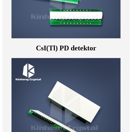
CsI(Tl) PD detektor