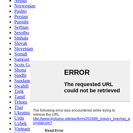
Nepali
Norwegian
Pashto
Persian
Punjabi
Serbian
Sesotho
Sinhala
Slovak
Slovenian
Somali
Samoan
Scots Gaelic
Shona
Sindhi
Sundanese
Swahili
Tajik
Tamil
Telugu
Thai
Ukrainian
Urdu
Uzbek
Vietnamese