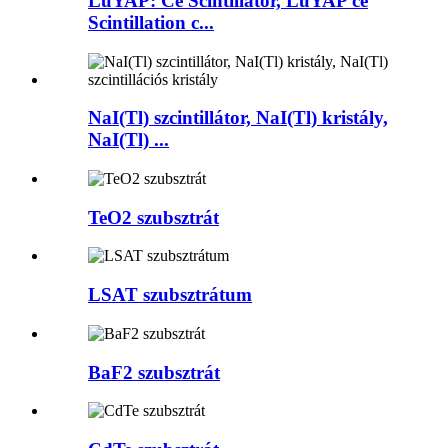
LuYAP: Ce Scintillator, LuYAP ce
Scintillation c...
NaI(Tl) szcintillátor, NaI(Tl) kristály,
NaI(Tl) ...
TeO2 szubsztrát
LSAT szubsztrátum
BaF2 szubsztrát