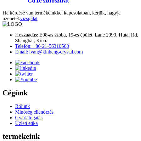
CdTe szubsztrát
Ha kérdése van termékeinkkel kapcsolatban, kérjük, hagyja
üzenetét.
vizsgálat
Hozzáadás: E08-as szoba, 19-es épület, Lane 2999, Hutai Rd,
Shanghai, Kína.
Telefon: +86-21-56310568
Email: ivan@kinheng-crystal.com
Cégünk
Rólunk
Minőség ellenőrzés
Gyárlátogatás
Üzleti etika
termékeink