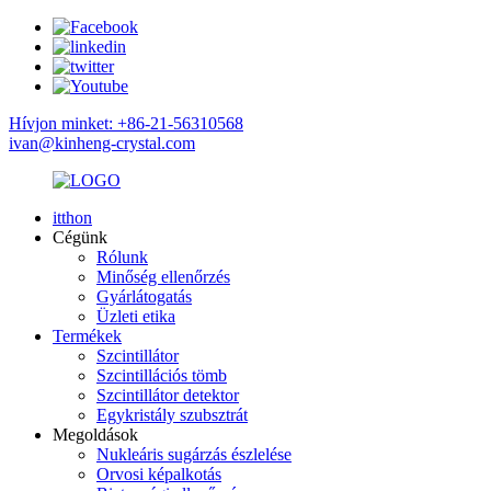
Hívjon minket: +86-21-56310568
ivan@kinheng-crystal.com
itthon
Cégünk
Rólunk
Minőség ellenőrzés
Gyárlátogatás
Üzleti etika
Termékek
Szcintillátor
Szcintillációs tömb
Szcintillátor detektor
Egykristály szubsztrát
Megoldások
Nukleáris sugárzás észlelése
Orvosi képalkotás