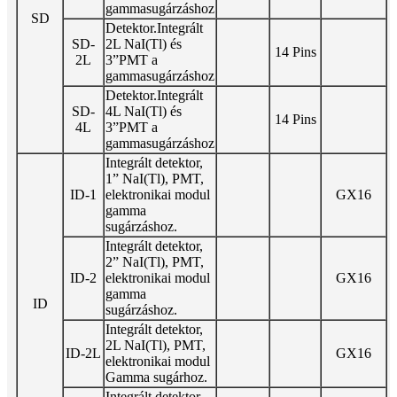
gammasugárzáshoz
SD
Detektor.Integrált
SD-
2L NaI(Tl) és
14 Pins
2L
3”PMT a
gammasugárzáshoz
Detektor.Integrált
SD-
4L NaI(Tl) és
14 Pins
4L
3”PMT a
gammasugárzáshoz
Integrált detektor,
1” NaI(Tl), PMT,
ID-1
elektronikai modul
GX16
gamma
sugárzáshoz.
Integrált detektor,
2” NaI(Tl), PMT,
ID-2
elektronikai modul
GX16
gamma
ID
sugárzáshoz.
Integrált detektor,
2L NaI(Tl), PMT,
ID-2L
GX16
elektronikai modul
Gamma sugárhoz.
Integrált detektor,