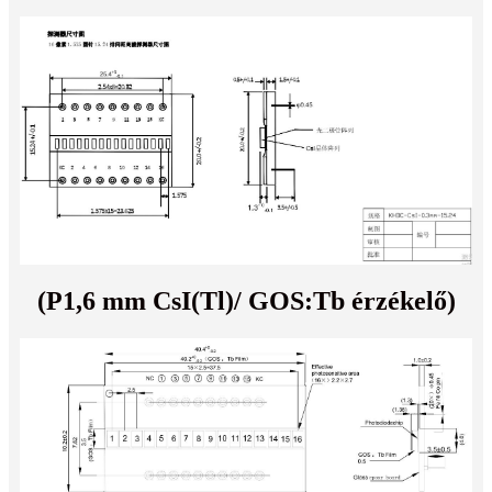
(P1,6 mm CsI(Tl)/ GOS:Tb érzékelő)