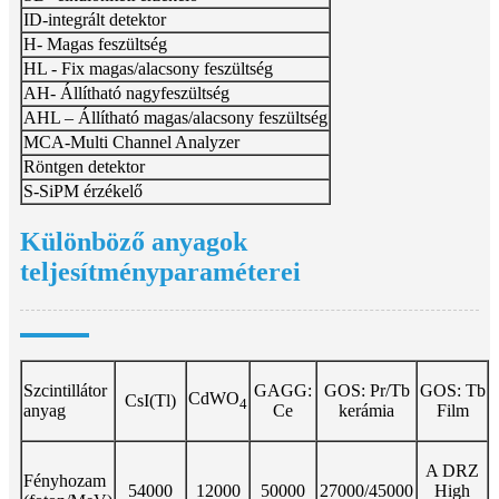
ID-integrált detektor
H- Magas feszültség
HL - Fix magas/alacsony feszültség
AH- Állítható nagyfeszültség
AHL – Állítható magas/alacsony feszültség
MCA-Multi Channel Analyzer
Röntgen detektor
S-SiPM érzékelő
Különböző anyagok
teljesítményparaméterei
Szcintillátor
GAGG:
GOS: Pr/Tb
GOS: Tb
CdWO
CsI(Tl)
4
anyag
Ce
kerámia
​​Film
A DRZ
Fényhozam
54000
12000
50000
27000/45000
High