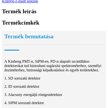
Küldjön e-mailt nekünk
Termék leírás
Termékcímkék
Termék bemutatása
A Kinheng PMT-n, SiPM-en, PD-n alapuló szcintillátor-
detektorokat tud biztosítani sugárzási spektrométerhez, személyi
doziméterhez, biztonsági képalkotáshoz és egyéb területekhez.
1. SD sorozatú detektor
2. ID sorozatú detektor
3. Alacsony energiájú röntgendetektor
4. SiPM sorozatú detektor