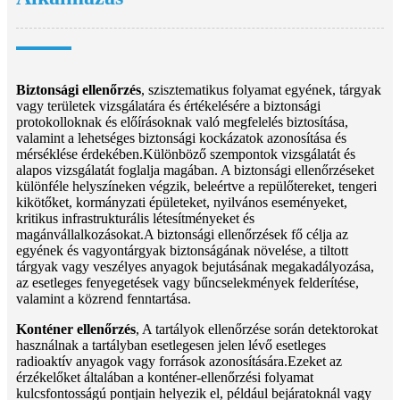
Biztonsági ellenőrzés
, szisztematikus folyamat egyének, tárgyak
vagy területek vizsgálatára és értékelésére a biztonsági
protokolloknak és előírásoknak való megfelelés biztosítása,
valamint a lehetséges biztonsági kockázatok azonosítása és
mérséklése érdekében.Különböző szempontok vizsgálatát és
alapos vizsgálatát foglalja magában. A biztonsági ellenőrzéseket
különféle helyszíneken végzik, beleértve a repülőtereket, tengeri
kikötőket, kormányzati épületeket, nyilvános eseményeket,
kritikus infrastrukturális létesítményeket és
magánvállalkozásokat.A biztonsági ellenőrzések fő célja az
egyének és vagyontárgyak biztonságának növelése, a tiltott
tárgyak vagy veszélyes anyagok bejutásának megakadályozása,
az esetleges fenyegetések vagy bűncselekmények felderítése,
valamint a közrend fenntartása.
Konténer ellenőrzés
, A tartályok ellenőrzése során detektorokat
használnak a tartályban esetlegesen jelen lévő esetleges
radioaktív anyagok vagy források azonosítására.Ezeket az
érzékelőket általában a konténer-ellenőrzési folyamat
kulcsfontosságú pontjain helyezik el, például bejáratoknál vagy