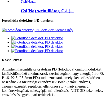
CsI(Na) szcintillátor, Csi (...
Fotodióda detektor, PD detektor
Rövid leírás:
A Kinheng szcintillátor csatolású PD (fotodióda) önálló modulokat
kínál.Különböző alkalmazások szerint cégünk nagy energiájú P0.78,
P1.6, P2.5, P5.2mm PD-t tud biztosítani, amelyeket széles körben
használnak a biztonsági ellenőrzések során (határellenőrzés,
csomagvizsgálat, repülőtéri ellenőrzés stb.), nagyenergiájú
konténervizsgálat, nehézgépjármű-ellenőrzés, NDT, 3D szkennelés,
ércszűrés és egyéb ipari területek is.