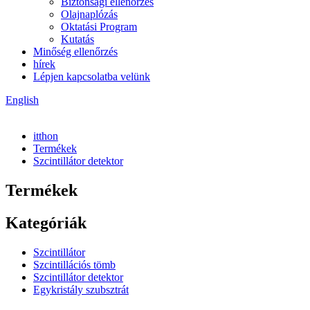
Biztonsági ellenőrzés
Olajnaplózás
Oktatási Program
Kutatás
Minőség ellenőrzés
hírek
Lépjen kapcsolatba velünk
English
itthon
Termékek
Szcintillátor detektor
Termékek
Kategóriák
Szcintillátor
Szcintillációs tömb
Szcintillátor detektor
Egykristály szubsztrát