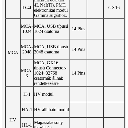
4L NaI(Tl), PMT,
ID-4L
GX16
elektronikai modul
Gamma sugárhoz.
MCA-
MCA, USB típusú
14 Pins
1024
1024 csatorna
MCA-
MCA, USB típusú
14 Pins
2048
2048 csatorna
MCA
MCA, GX16
típusú Connector-
MCA-
1024~32768
14 Pins
X
csatornák állnak
rendelkezésre
H-1
HV modul
HA-1
HV állítható modul
HV
Magas/alacsony
HL-1
feszültség