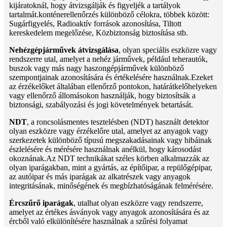
kijáratoknál, hogy átvizsgálják és figyeljék a tartályok
tartalmát.konténerellenőrzés különböző célokra, többek között:
Sugárfigyelés, Radioaktív források azonosítása, Tiltott
kereskedelem megelőzése, Közbiztonság biztosítása stb.
Nehézgépjárművek átvizsgálása
, olyan speciális eszközre vagy
rendszerre utal, amelyet a nehéz járművek, például teherautók,
buszok vagy más nagy haszongépjárművek különböző
szempontjainak azonosítására és értékelésére használnak.Ezeket
az érzékelőket általában ellenőrző pontokon, határátkelőhelyeken
vagy ellenőrző állomásokon használják, hogy biztosítsák a
biztonsági, szabályozási és jogi követelmények betartását.
NDT
, a roncsolásmentes tesztelésben (NDT) használt detektor
olyan eszközre vagy érzékelőre utal, amelyet az anyagok vagy
szerkezetek különböző típusú megszakadásainak vagy hibáinak
észlelésére és mérésére használnak anélkül, hogy károsodást
okoznának.Az NDT technikákat széles körben alkalmazzák az
olyan iparágakban, mint a gyártás, az építőipar, a repülőgépipar,
az autóipar és más iparágak az alkatrészek vagy anyagok
integritásának, minőségének és megbízhatóságának felmérésére.
Ércszűrő iparágak
, utalhat olyan eszközre vagy rendszerre,
amelyet az értékes ásványok vagy anyagok azonosítására és az
ércből való elkülönítésére használnak a szűrési folyamat