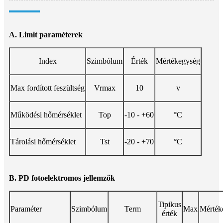
A. Limit paraméterek
Index
Szimbólum
Érték
Mértékegység
Max fordított feszültség
Vrmax
10
v
Működési hőmérséklet
Top
-10 - +60
°C
Tárolási hőmérséklet
Tst
-20 - +70
°C
B. PD fotoelektromos jellemzők
Tipikus
Paraméter
Szimbólum
Term
Max
Mérték
érték