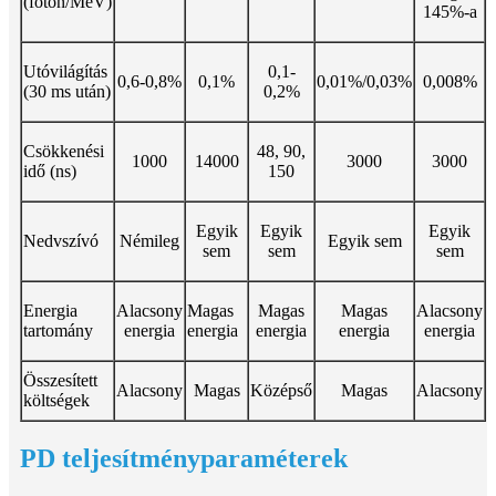
(foton/MeV)
145%-a
Utóvilágítás
0,1-
0,6-0,8%
0,1%
0,01%/0,03%
0,008%
(30 ms után)
0,2%
Csökkenési
48, 90,
1000
14000
3000
3000
idő (ns)
150
Egyik
Egyik
Egyik
Nedvszívó
Némileg
Egyik sem
sem
sem
sem
Energia
Alacsony
Magas
Magas
Magas
Alacsony
tartomány
energia
energia
energia
energia
energia
Összesített
Alacsony
Magas
Középső
Magas
Alacsony
költségek
PD teljesítményparaméterek