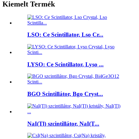
Kiemelt Termék
LSO: Ce Scintillator, Lso Cr...
LYSO: Ce Scintillator, Lyso ...
BGO Scintillátor, Bgo Cryst...
NaI(Tl) szcintillátor, NaI(T...