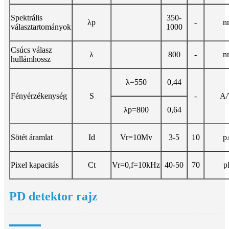
Spektrális
350-
λp
-
n
választartományok
1000
Csúcs válasz
λ
800
-
n
hullámhossz
λ=550
0,44
Fényérzékenység
S
-
A
λp=800
0,64
Sötét áramlat
Id
Vr=10Mv
3-5
10
p
Pixel kapacitás
Ct
Vr=0,f=10kHz
40-50
70
p
PD detektor rajz