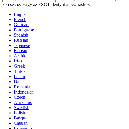
kereséshez vagy az ESC billentyűt a bezáráshoz
English
French
German
Portuguese
Spanish
Russian
Japanese
Korean
Arabic
Irish
Greek
Turkish
Italian
Danish
Romanian
Indonesian
Czech
Afrikaans
Swedish
Polish
Basque
Catalan
Esperanto