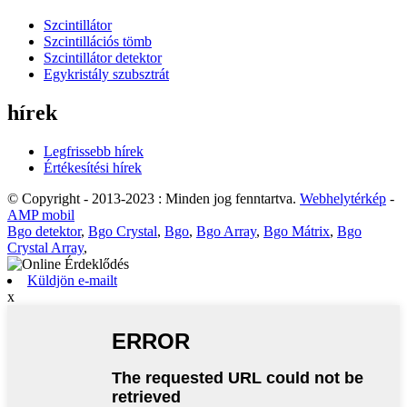
Szcintillátor
Szcintillációs tömb
Szcintillátor detektor
Egykristály szubsztrát
hírek
Legfrissebb hírek
Értékesítési hírek
© Copyright - 2013-2023 : Minden jog fenntartva.
Webhelytérkép
-
AMP mobil
Bgo detektor
,
Bgo Crystal
,
Bgo
,
Bgo Array
,
Bgo Mátrix
,
Bgo
Crystal Array
,
Küldjön e-mailt
x