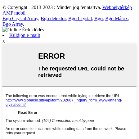
© Copyright - 2013-2023 : Minden jog fenntartva.
Webhelytérkép
-
AMP mobil
Bgo Crystal Array
,
Bgo detektor
,
Bgo Crystal
,
Bgo
,
Bgo Mátrix
,
Bgo Array
,
Küldjön e-mailt
x