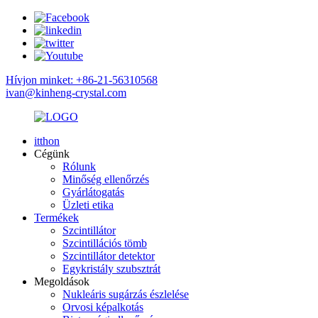
Hívjon minket: +86-21-56310568
ivan@kinheng-crystal.com
itthon
Cégünk
Rólunk
Minőség ellenőrzés
Gyárlátogatás
Üzleti etika
Termékek
Szcintillátor
Szcintillációs tömb
Szcintillátor detektor
Egykristály szubsztrát
Megoldások
Nukleáris sugárzás észlelése
Orvosi képalkotás