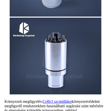
Környezeti megfigyelés:
CeBr3 szcintillátor
környezetvédelmi
megfigyelő rendszerekben használható sugárzási szint mérésére
és elemzésére különféle környezetben, például