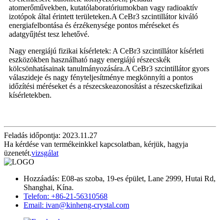
atomerőművekben, kutatólaboratóriumokban vagy radioaktív
izotópok által érintett területeken.A CeBr3 szcintillátor kiváló
energiafelbontása és érzékenysége pontos méréseket és
adatgyűjtést tesz lehetővé.
Nagy energiájú fizikai kísérletek: A CeBr3 szcintillátor kísérleti
eszközökben használható nagy energiájú részecskék
kölcsönhatásainak tanulmányozására.A CeBr3 szcintillátor gyors
válaszideje és nagy fényteljesítménye megkönnyíti a pontos
időzítési méréseket és a részecskeazonosítást a részecskefizikai
kísérletekben.
Feladás időpontja: 2023.11.27
Ha kérdése van termékeinkkel kapcsolatban, kérjük, hagyja
üzenetét.
vizsgálat
Hozzáadás: E08-as szoba, 19-es épület, Lane 2999, Hutai Rd,
Shanghai, Kína.
Telefon: +86-21-56310568
Email: ivan@kinheng-crystal.com