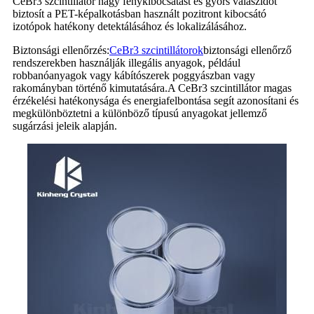
CeBr3 szcintillátor nagy fénykibocsátást és gyors válaszidőt
biztosít a PET-képalkotásban használt pozitront kibocsátó
izotópok hatékony detektálásához és lokalizálásához.
Biztonsági ellenőrzés:
CeBr3 szcintillátorok
biztonsági ellenőrző
rendszerekben használják illegális anyagok, például
robbanóanyagok vagy kábítószerek poggyászban vagy
rakományban történő kimutatására.A CeBr3 szcintillátor magas
érzékelési hatékonysága és energiafelbontása segít azonosítani és
megkülönböztetni a különböző típusú anyagokat jellemző
sugárzási jeleik alapján.