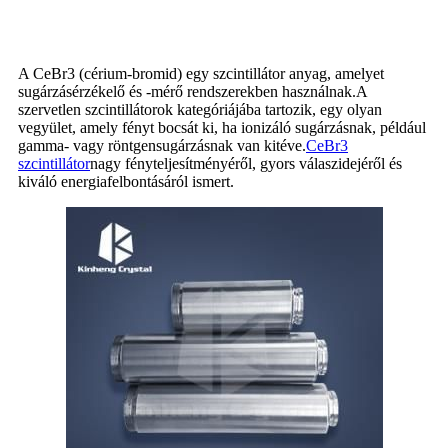
A CeBr3 (cérium-bromid) egy szcintillátor anyag, amelyet
sugárzásérzékelő és -mérő rendszerekben használnak.A
szervetlen szcintillátorok kategóriájába tartozik, egy olyan
vegyület, amely fényt bocsát ki, ha ionizáló sugárzásnak, például
gamma- vagy röntgensugárzásnak van kitéve.
CeBr3
szcintillátor
nagy fényteljesítményéről, gyors válaszidejéről és
kiváló energiafelbontásáról ismert.