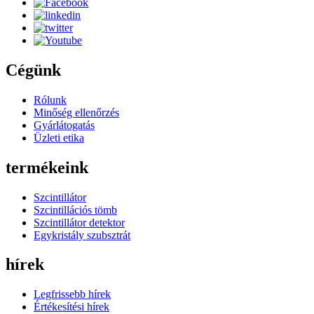
Cégünk
Rólunk
Minőség ellenőrzés
Gyárlátogatás
Üzleti etika
termékeink
Szcintillátor
Szcintillációs tömb
Szcintillátor detektor
Egykristály szubsztrát
hírek
Legfrissebb hírek
Értékesítési hírek