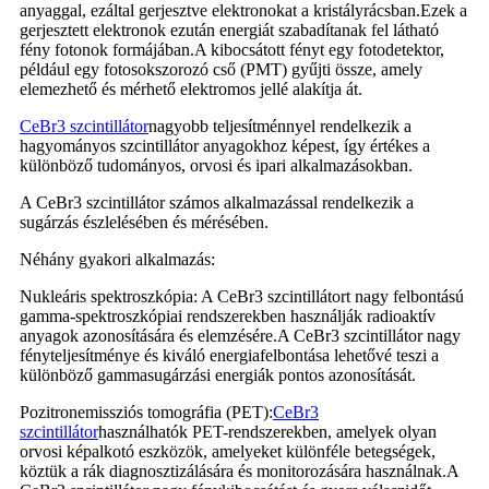
anyaggal, ezáltal gerjesztve elektronokat a kristályrácsban.Ezek a
gerjesztett elektronok ezután energiát szabadítanak fel látható
fény fotonok formájában.A kibocsátott fényt egy fotodetektor,
például egy fotosokszorozó cső (PMT) gyűjti össze, amely
elemezhető és mérhető elektromos jellé alakítja át.
CeBr3 szcintillátor
nagyobb teljesítménnyel rendelkezik a
hagyományos szcintillátor anyagokhoz képest, így értékes a
különböző tudományos, orvosi és ipari alkalmazásokban.
A CeBr3 szcintillátor számos alkalmazással rendelkezik a
sugárzás észlelésében és mérésében.
Néhány gyakori alkalmazás:
Nukleáris spektroszkópia: A CeBr3 szcintillátort nagy felbontású
gamma-spektroszkópiai rendszerekben használják radioaktív
anyagok azonosítására és elemzésére.A CeBr3 szcintillátor nagy
fényteljesítménye és kiváló energiafelbontása lehetővé teszi a
különböző gammasugárzási energiák pontos azonosítását.
Pozitronemissziós tomográfia (PET):
CeBr3
szcintillátor
használhatók PET-rendszerekben, amelyek olyan
orvosi képalkotó eszközök, amelyeket különféle betegségek,
köztük a rák diagnosztizálására és monitorozására használnak.A