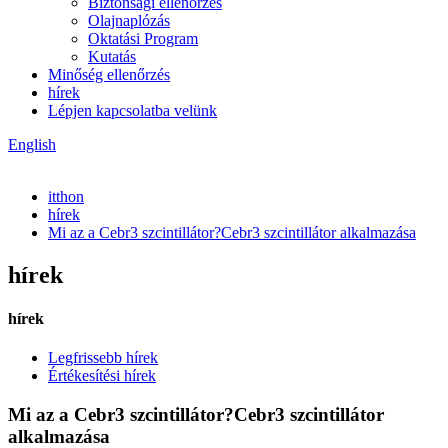
Biztonsági ellenőrzés
Olajnaplózás
Oktatási Program
Kutatás
Minőség ellenőrzés
hírek
Lépjen kapcsolatba velünk
English
itthon
hírek
Mi az a Cebr3 szcintillátor?Cebr3 szcintillátor alkalmazása
hírek
hírek
Legfrissebb hírek
Értékesítési hírek
Mi az a Cebr3 szcintillátor?Cebr3 szcintillátor
alkalmazása