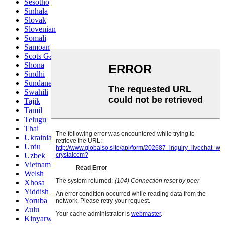
Sesotho
Sinhala
Slovak
Slovenian
Somali
Samoan
Scots Gaelic
Shona
Sindhi
Sundanese
Swahili
Tajik
Tamil
Telugu
Thai
Ukrainian
Urdu
Uzbek
Vietnamese
Welsh
Xhosa
Yiddish
Yoruba
Zulu
Kinyarwanda