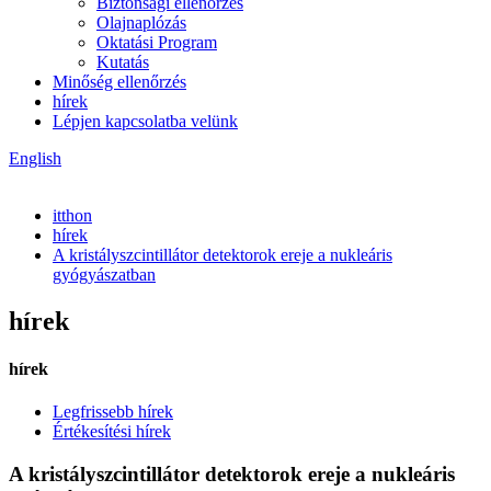
Biztonsági ellenőrzés
Olajnaplózás
Oktatási Program
Kutatás
Minőség ellenőrzés
hírek
Lépjen kapcsolatba velünk
English
itthon
hírek
A kristályszcintillátor detektorok ereje a nukleáris
gyógyászatban
hírek
hírek
Legfrissebb hírek
Értékesítési hírek
A kristályszcintillátor detektorok ereje a nukleáris