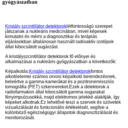
gyógyászatban
Kristály szcintillátor detektorok
létfontosságú szerepet
játszanak a nukleáris medicinában, mivel képesek
kimutatni és mérni a diagnosztikai és terápiás
eljárásokban általánosan használt radioaktív izotópok
által kibocsátott sugárzást.
A kristályszcintillátor detektorok fő előnyei és
alkalmazásai a nukleáris gyógyászatban a következők:
Képalkotás:
Kristály szcintillátor detektorok
fontos
alkotóelemei számos orvosi képalkotó berendezésnek,
beleértve a gamma-kamerákat és a pozitronemissziós
tomográfia (PET) szkennereket.Ezek a detektorok a
radiofarmakon által kibocsátott gamma-sugarakat
fényimpulzusokká, majd elektromos jelekké alakítják, így
képeket alkotnak.Ez lehetővé teszi a szervek és szövetek
vizualizálását és funkcionális értékelését, segítve a
különböző egészségügyi állapotok diagnosztizálását és
monitorozását.