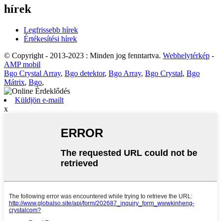
hírek
Legfrissebb hírek
Értékesítési hírek
© Copyright - 2013-2023 : Minden jog fenntartva.
Webhelytérkép
-
AMP mobil
Bgo Crystal Array
,
Bgo detektor
,
Bgo Array
,
Bgo Crystal
,
Bgo
Mátrix
,
Bgo
,
Küldjön e-mailt
x