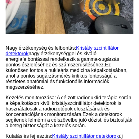
Nagy érzékenység és felbontás:
Kristály szcintillátor
detektorok
nagy érzékenységgel és kiváló
energiafelbontással rendelkezik a gamma-sugárzás
pontos észleléséhez és számszerűsítéséhez.Ez
különösen fontos a nukleáris medicina képalkotásában,
ahol a pontos sugárzásmérés kritikus fontosságú a
részletes anatómiai és funkcionális információk
megszerzéséhez.
Kezelés monitorozása: A célzott radionuklid terápia során
a képalkotáson kívül kristályszcintillátor detektorok is
használatosak a radioizotópok eloszlásának és
koncentrációjának monitorozására.Ezek a detektorok
segítenek felmérni a célszövetbe jutó dózist, és biztosítják
a beteg biztonságát a kezelés során.
Kutatás és fejlesztés:
Kristály szcintillátor detektorok
új