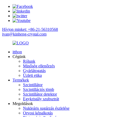
Hívjon minket: +86-21-56310568
ivan@kinheng-crystal.com
itthon
Cégünk
Rólunk
Minőség ellenőrzés
Gyárlátogatás
Üzleti etika
Termékek
Szcintillátor
Szcintillációs tömb
Szcintillátor detektor
Egykristály szubsztrát
Megoldások
Nukleáris sugárzás észlelése
Orvosi képalkotás