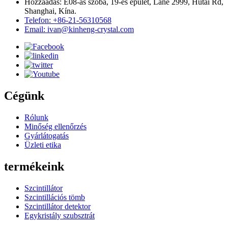
Hozzáadás: E08-as szoba, 19-es épület, Lane 2999, Hutai Rd,
Shanghai, Kína.
Telefon: +86-21-56310568
Email: ivan@kinheng-crystal.com
Cégünk
Rólunk
Minőség ellenőrzés
Gyárlátogatás
Üzleti etika
termékeink
Szcintillátor
Szcintillációs tömb
Szcintillátor detektor
Egykristály szubsztrát